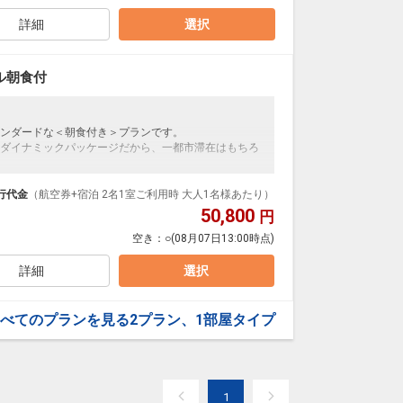
詳細
選択
ル朝食付
ンダードな＜朝食付き＞プランです。
ダイナミックパッケージだから、一都市滞在はもちろ
泊なども自由自在です。
ループ）確約！フライトマイル50%貯まります。
行代金
（航空券+宿泊 2名1室ご利用時 大人1名様あたり）
プランなどの追加（同時予約）が可能なプランもござ
50,800
円
空き：
○
(08月07日13:00時点)
ェ形式
・団子汁・鶏めしなど
詳細
選択
フェ！
べてのプランを見る
2プラン、1部屋タイプ
1