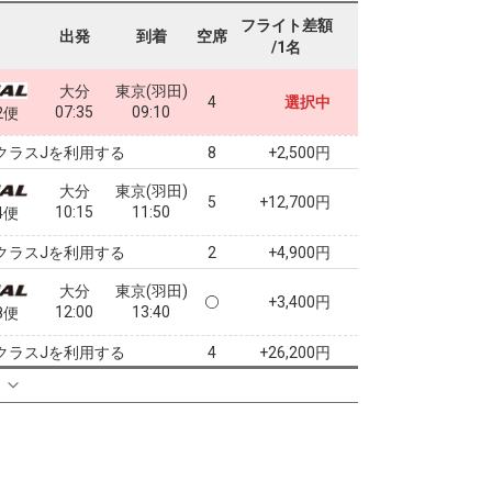
フライト差額
出発
到着
空席
/1名
大分
東京(羽田)
4
選択中
07:35
09:10
2便
クラスJを利用する
+2,500円
8
大分
東京(羽田)
5
+12,700円
10:15
11:50
4便
クラスJを利用する
+4,900円
2
大分
東京(羽田)
+3,400円
12:00
13:40
8便
クラスJを利用する
+26,200円
4
る
大分
東京(羽田)
3
+5,800円
14:20
16:00
0便
クラスJを利用する
+19,300円
2
大分
東京(羽田)