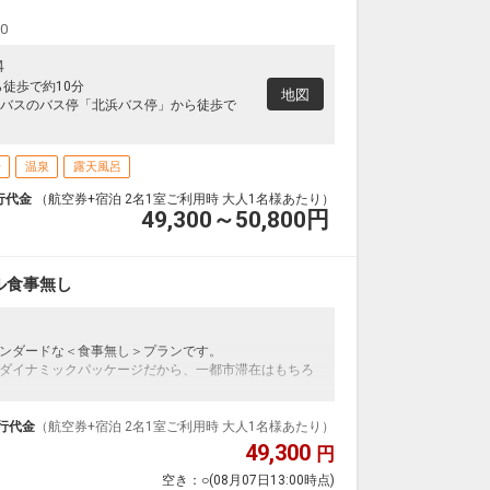
00
4
ら徒歩で約10分
地図
バスのバス停「北浜バス停」から徒歩で
場
温泉
露天風呂
行代金
（航空券+宿泊 2名1室ご利用時 大人1名様あたり）
49,300～50,800
円
ル食事無し
ンダードな＜食事無し＞プランです。
ダイナミックパッケージだから、一都市滞在はもちろ
泊なども自由自在です。
ループ）確約！フライトマイル50%貯まります。
行代金
（航空券+宿泊 2名1室ご利用時 大人1名様あたり）
プランなどの追加（同時予約）が可能なプランもござ
49,300
円
空き：
○
(08月07日13:00時点)