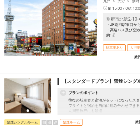
九州
大分
別府
In 15:00 / Out 10:
別府市北浜2-10-
・JR別府駅東口か
・高速バス及び空港
約1分
駐車場あり
大浴
旅
【スタンダードプラン】禁煙シング
プランのポイント
往復の航空券と宿泊がセットになったスタ
フライトと宿泊を自由に組み合わせできる
ん周遊旅行にも最適！
旅行期間中の1泊だけの宿泊や延泊・飛び
フライトは、安心のJAL（またはJALグ
旅
朝
昼
夕
禁煙シングルルーム
禁煙ルーム
オプションでレンタカーや現地交通・体験
います。