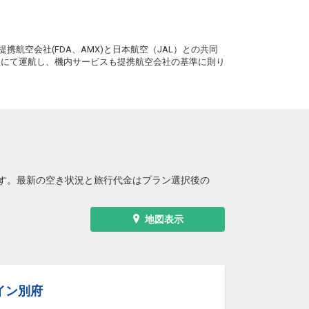
5
+9,200円
17:05
18:55
2便
。
クラスJを利用する
+28,500円
5
携航空会社(FDA、AMX)と日本航空（JAL）との共同
務員にて運航し、機内サービスも提携航空会社の基準に則り
大分
東京(羽田)
+3,400円
18:55
20:40
4便
クラスJを利用する
+17,000円
3
す。最新の空き状況と旅行代金はプラン選択後の
地図表示
イン別府