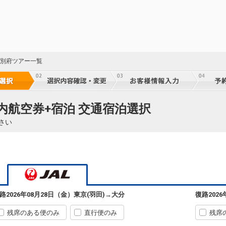
 別府ツアー一覧
国内航空券+宿泊 交通宿泊選択
さい
路
2026年08月28日（金）
東京(羽田)
→
大分
復路
202
残席のある便のみ
直行便のみ
残席