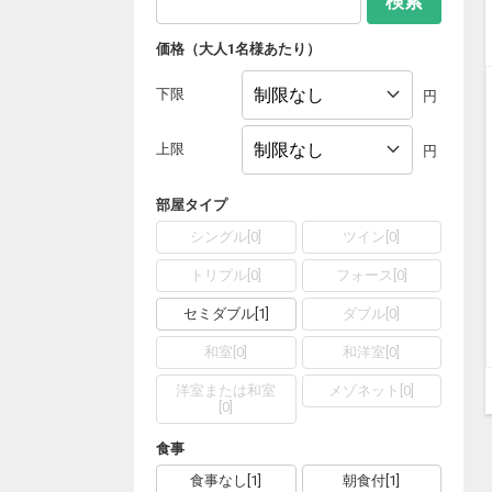
検索
価格（大人1名様あたり）
下限
円
上限
円
部屋タイプ
シングル
[
0
]
ツイン
[
0
]
トリプル
[
0
]
フォース
[
0
]
セミダブル
[
1
]
ダブル
[
0
]
和室
[
0
]
和洋室
[
0
]
洋室または和室
メゾネット
[
0
]
[
0
]
食事
食事なし
[
1
]
朝食付
[
1
]