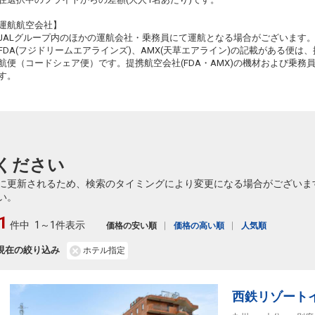
+3,500円
16:40
18:10
669便
67
運航航空会社】
JALグループ内のほかの運航会社・乗務員にて運航となる場合がございます
クラスJを利用する
+2,600円
4
FDA(フジドリームエアラインズ)、AMX(天草エアライン)の記載がある便は、提
航便（コードシェア便）です。提携航空会社(FDA・AMX)の機材および乗
東京(羽田)
大分
+1,100円
す。
20:15
21:45
671便
67
クラスJを利用する
+200円
5
ください
に更新されるため、検索のタイミングにより変更になる場合がございま
い。
1
件中
1～1件表示
価格の安い順
価格の高い順
人気順
現在の絞り込み
ホテル指定
西鉄リゾート