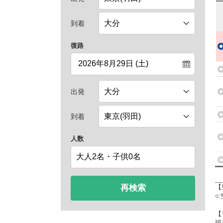
到着
復路
出発
到着
人数
再検索
【
○
【
現