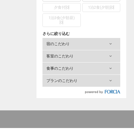
夕食付
[
0
]
1泊2食(夕朝)
[
0
]
1泊3食(夕朝昼)
[
0
]
さらに絞り込む
宿のこだわり
客室のこだわり
食事のこだわり
プランのこだわり