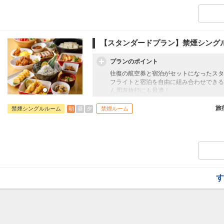
【スタンダードプラン】禁煙シング
プランのポイント
往復の航空券と宿泊がセットになったスタ
フライトと宿泊を自由に組み合わせできる
ん周遊旅行にも最適！
旅行期間中の1泊だけの宿泊や延泊・飛び
フライトは、安心のJAL（またはJALグ
旅
朝
昼
夕
禁煙シングルルーム
禁煙ルーム
オプションでレンタカーや現地交通・体験
います。
【朝食】
ご利用時間 6:30～9:30 和洋ビュッフ
中津からあげ・釜揚げしらす・魚コロッケ
大分のご当地料理を盛り込んだ和洋ビュッ
す