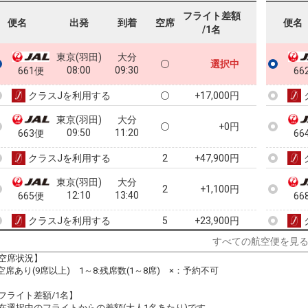
フライト差額
便名
出発
到着
空席
便名
/1名
東京(羽田)
大分
選択中
08:00
09:30
661便
66
クラスJを利用する
+17,000円
東京(羽田)
大分
+0円
09:50
11:20
663便
66
クラスJを利用する
+47,900円
2
東京(羽田)
大分
2
+1,100円
12:10
13:40
665便
66
クラスJを利用する
+23,900円
5
すべての航空便を見
東京(羽田)
大分
+1,100円
15:00
16:30
空席状況】
667便
67
:空席あり(9席以上) 1～8:残席数(1～8席) ×：予約不可
クラスJを利用する
+200円
2
フライト差額/1名】
東京(羽田)
大分
在選択中のフライトからの差額(大人1名あたり)です。