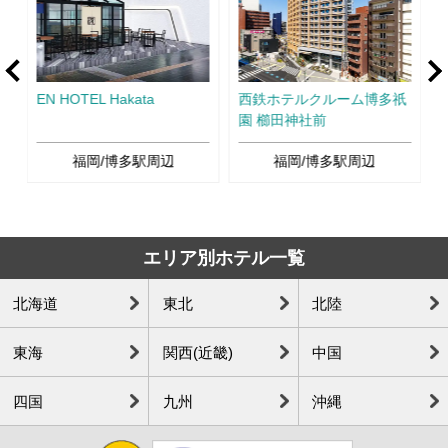
rev
Ne
空
EN HOTEL Hakata
西鉄ホテルクルーム博多祇
園 櫛田神社前
福岡/博多駅周辺
福岡/博多駅周辺
エリア別ホテル一覧
北海道
東北
北陸
東海
関西(近畿)
中国
四国
九州
沖縄