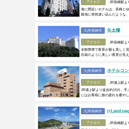
アクセス
JR長崎駅よ
海に間近いホテルは、長崎と
路地に突然迷い込んだような
矢太樓
九州/長崎市
アクセス
JR長崎駅よ
全館禁煙で夜景が最も美しく
石箱のように美しい夜景が見
ホテルコン
九州/長崎市
アクセス
JR浦上駅よ
JR浦上駅より徒歩約10分。
にはお客様に旅の疲れを癒やし
i+Land 
九州/長崎市
アクセス
JR長崎駅よ