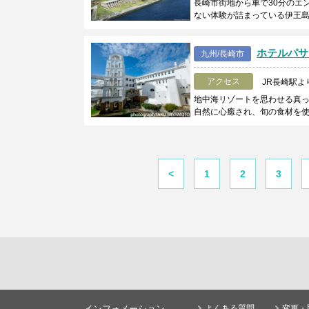
長崎市街地から車で30分のエ
ない体験が詰まっている伊王
ホテルパサ
九州/長崎市
アクセス
JR長崎駅よ
地中海リゾートを思わせる真っ
自然に心癒され、旬の食材を
<
1
2
3
インフォメーション
よくある質問
変更・