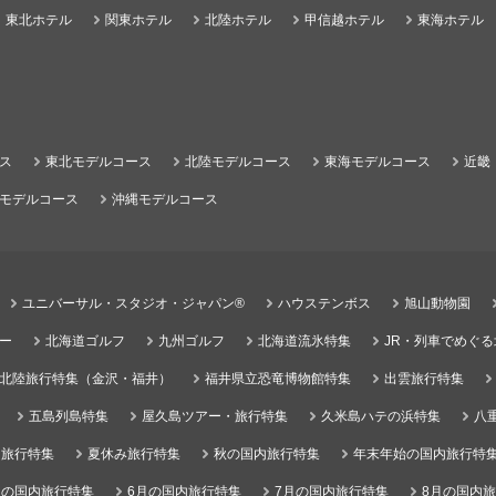
東北ホテル
関東ホテル
北陸ホテル
甲信越ホテル
東海ホテル
ス
東北モデルコース
北陸モデルコース
東海モデルコース
近畿
モデルコース
沖縄モデルコース
ユニバーサル・スタジオ・ジャパン®
ハウステンボス
旭山動物園
ー
北海道ゴルフ
九州ゴルフ
北海道流氷特集
JR・列車でめぐ
北陸旅行特集（金沢・福井）
福井県立恐竜博物館特集
出雲旅行特集
五島列島特集
屋久島ツアー・旅行特集
久米島ハテの浜特集
八
）旅行特集
夏休み旅行特集
秋の国内旅行特集
年末年始の国内旅行特
月の国内旅行特集
6月の国内旅行特集
7月の国内旅行特集
8月の国内