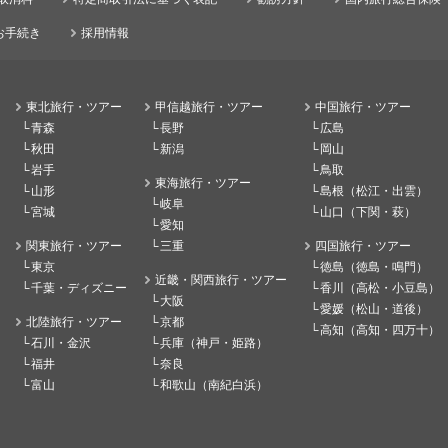
お手続き
採用情報
東北旅行・ツアー
甲信越旅行・ツアー
中国旅行・ツアー
青森
長野
広島
秋田
新潟
岡山
岩手
鳥取
東海旅行・ツアー
山形
島根（松江・出雲）
岐阜
宮城
山口（下関・萩）
愛知
関東旅行・ツアー
三重
四国旅行・ツアー
東京
徳島（徳島・鳴門）
近畿・関西旅行・ツアー
千葉・ディズニー
香川（高松・小豆島）
大阪
愛媛（松山・道後）
北陸旅行・ツアー
京都
高知（高知・四万十）
石川・金沢
兵庫（神戸・姫路）
福井
奈良
富山
和歌山（南紀白浜）