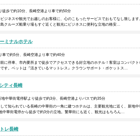
り徒歩で約10分、長崎空港より車で約50分
ビジネスや観光でお越しのお客様に、心のこもったサービスでおもてなし致します
艦島クルーズ船乗り場もすぐ近くと観光にビジネスに便利な立地の格安…
ーミナルホテル
り車で約5分、長崎空港より車で約40分
関前に停車、市内要所まで徒歩でアクセスできる好立地のホテル！客室はコンパクト
間です。ベットは『活きているマットレス』クラウンサポート・ポケットス…
Lシティ長崎
新地中華街電停駅より徒歩で約3分、長崎空港よりバスで約35分
として知られている長崎の中華街の一角に建つホテルは、主要観光地に近く、新地中
地中華街電停から徒歩で約3分の立地。繁華街にも近く、観光はもちろん…
トレ長崎