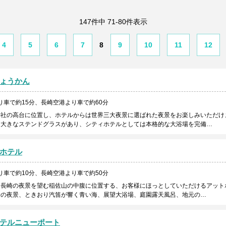
147件中 71-80件表示
4
5
6
7
8
9
10
11
12
ょうかん
り車で約15分、長崎空港より車で約60分
神社の高台に位置し、ホテルからは世界三大夜景に選ばれた夜景をお楽しみいただけ
は大きなステンドグラスがあり、シティホテルとしては本格的な大浴場を完備…
ホテル
り車で約10分、長崎空港より車で約50分
、長崎の夜景を望む稲佐山の中腹に位置する、お客様にほっとしていただけるアット
景の夜景、ときおり汽笛が響く青い海、展望大浴場、庭園露天風呂、地元の…
テルニューポート