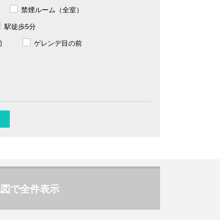
禁煙ルーム（全室）
駅徒歩5分
前
ゲレンデ目の前
地図で全件表示