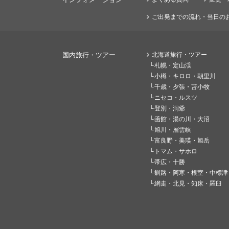
ご出発までの流れ・当日の
国内旅行・ツアー
北海道旅行・ツアー
札幌・定山渓
小樽・キロロ・朝里川
千歳・夕張・苫小牧
ニセコ・ルスツ
登別・洞爺
函館・湯の川・大沼
旭川・層雲峡
富良野・美瑛・旭岳
トマム・サホロ
帯広・十勝
釧路・阿寒・根室・中標津
網走・北見・知床・羅臼