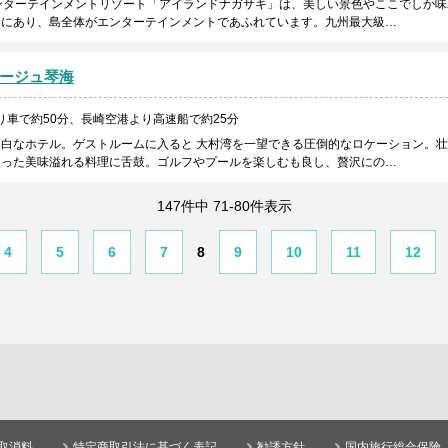
ンターテインメントリゾート「アイランドナガサキ」は、美しい景色やここでしか味
島にあり、島全体がエンターテインメントであふれています。九州最大級…
ージュ琴海
り車で約50分、長崎空港より高速船で約25分
白なホテル。ゲストルームに入ると 大村湾を一望できる圧倒的なロケーション。
使った美味溢れる料理に舌鼓。ゴルフやプールを楽しむも良し、贅沢にの…
147件中 71-80件表示
4
5
6
7
8
9
10
11
12
取消料
特定商取引法に基づく表記
勧誘方針
国内旅行総合保険