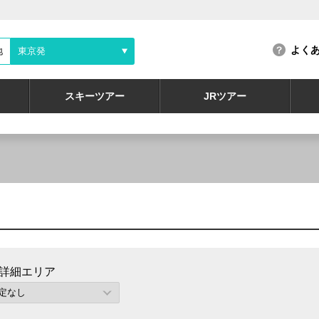
よく
地
東京発
スキーツアー
JRツアー
詳細エリア