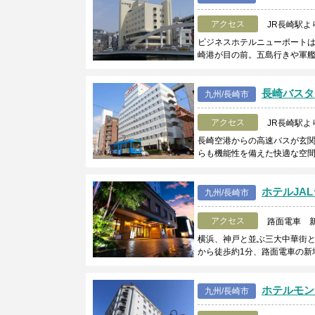
アクセス
JR長崎駅よ
ビジネスホテルニューポートは
崎港が目の前。五島行きや軍
長崎バスタ
九州/長崎市
アクセス
JR長崎駅よ
長崎空港からの高速バスが玄
らも機能性を備えた快適な空
ホテルJA
九州/長崎市
アクセス
路面電車 
横浜、神戸と並ぶ三大中華街
から徒歩約1分、路面電車の新
ホテルモン
九州/長崎市