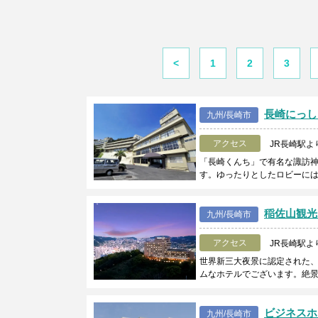
<
1
2
3
長崎にっし
九州/長崎市
アクセス
JR長崎駅よ
「長崎くんち」で有名な諏訪
す。ゆったりとしたロビーに
稲佐山観光
九州/長崎市
アクセス
JR長崎駅よ
世界新三大夜景に認定された
ムなホテルでございます。絶
ビジネスホ
九州/長崎市