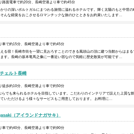
り路面電車で約20分、長崎空港より車で約45分
ゆかりの深いポルトガルにまつわる旅情に溢れるホテルです。輝く太陽のもと中世の
、そんな錯覚をおこさせるロマンチックな旅のひとときをお約束いたします…
り車で約15分、長崎空港より車で約45分
見える宿！長崎市街を一望に見おろすことのできる風頭山の頂に建つ当館からはまる
えます。長崎の坂本竜馬之像に一番近い宿なので気軽に歴史散策が可能です…
チェルト長崎
り徒歩約10分、長崎空港より車で約50分
手ぶらでも来られるホテルを目指しています。こだわりのインテリアで設えた上質な
ていただけるよう様々なサービスもご用意しております。 お料理に…
nagasaki（アイランドナガサキ）
り車で約40分、長崎空港より車で約90分