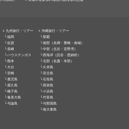
九州旅行・ツアー
沖縄旅行・ツアー
福岡
那覇
佐賀
南部（糸満・豊崎・南城）
長崎
中部（北谷・宜野湾）
ハウステンボス
西海岸（読谷・恩納村）
熊本
北部（名護・本部）
大分
久米島
宮崎
宮古島
鹿児島
石垣島
屋久島
西表島
種子島
小浜島
奄美大島
竹富島
与論島
与那国島
南大東島