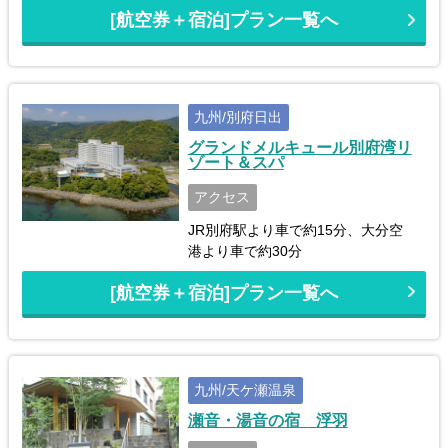
[航空券＋宿泊]プラン一覧へ
九州/別府日出
グランドメルキュール別府湾リ
ゾート＆スパ
アクセス
JR別府駅より車で約15分、大分空
港より車で約30分
[航空券＋宿泊]プラン一覧へ
九州/天ケ瀬温泉
瀬音・湯音の宿 浮羽