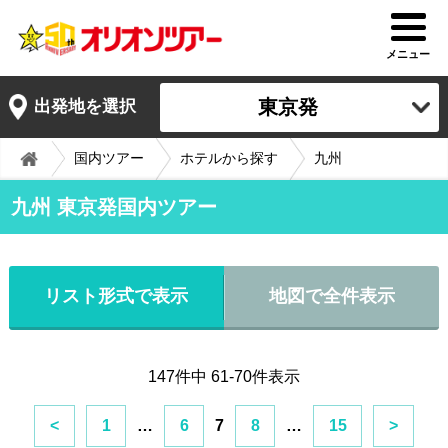
メニュー
東京発
出発地を選択
国内ツアー
ホテルから探す
九州
九州 東京発国内ツアー
リスト形式で表示
地図で全件表示
147件中 61-70件表示
<
1
…
6
7
8
…
15
>