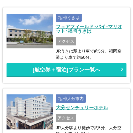
九州/うきは
フェアフィールド･バイ･マリオ
ット･福岡うきは
アクセス
JRうきは駅より車で約5分。福岡空
港より車で約50分。
[航空券＋宿泊]プラン一覧へ
九州/大分市内
大分センチュリーホテル
アクセス
JR大分駅より徒歩で約5分、大分空