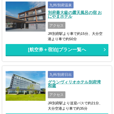
九州/別府温泉
別府最大級の露天風呂の宿 お
にやまホテル
アクセス
JR別府駅より車で約15分、大分空
港より車で約50分
[航空券＋宿泊]プラン一覧へ
九州/別府日出
グランヴィリオホテル別府湾
和蔵
アクセス
JR別府駅より送迎バスで約21分、
大分空港より車で約35分