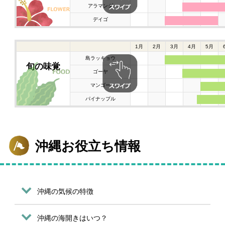
アラマンダ
デイゴ
1月
2月
3月
4月
5月
島ラッキョウ
旬の味覚
ゴーヤ
マンゴー
パイナップル
沖縄お役立ち情報
沖縄の気候の特徴
沖縄の海開きはいつ？