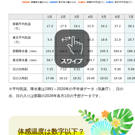
1月
2月
3月
4月
5月
6月
7月
那覇平均気温
17.3
17.5
19.1
21.5
24.2
27.2
29.1
（℃）
東京平均気温
5.4
6.1
9.4
14.3
18.8
21.9
25.7
（℃）
那覇降水量（mm）
101.6
114.5
142.8
161
245.3
284.4
188.
東京降水量（mm）
59.7
56.5
116
133.7
139.7
167.8
156.
日の出時刻
7:15
7:12
6:52
6:19
5:51
5:36
5:39
日の入時刻
17:49
18:12
18:31
18:46
19:01
19:18
19:2
※平均気温、降水量は1991～2020年の平年値データ（気象庁）、日の
出、日の入りは那覇の2026年各月1日の予想データです。
体感温度は数字以下？