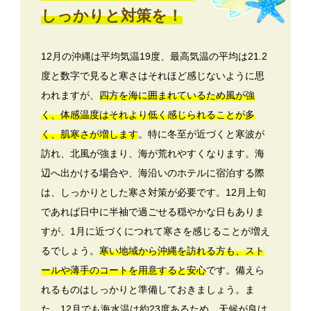
しっかりと対策を！
12月の沖縄は平均気温19度、最高気温の平均は21.2
度と数字で見ると寒さはそれほど感じないように思
われますが、
四方を海に囲まれているため風が強
く、体感温度はそれより低く感じられることが多
く、肌寒さが増します
。特に冬至が近づくと寒波が
訪れ、北風が強まり、海が荒れやすくなります。海
辺へ出かける場合や、海沿いのホテルに宿泊する際
は、しっかりとした寒さ対策が必要です。12月上旬
であれば日中に半袖で過ごせる穏やかな日もありま
すが、1月に近づくにつれて寒さを感じることが増え
るでしょう。
寒い地域から沖縄を訪れる方も、スト
ールや薄手のコートを用意すると安心
です。備えら
れるものはしっかりと準備しておきましょう。ま
た、12月でも海水温は約23度あるため、天候が良け