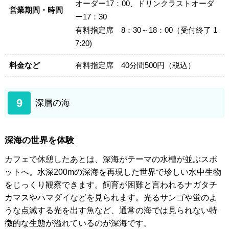
オーダー17：00、ドリンクラストオーダ
営業期間・時間
ー17：30
有料指定席 8：30～18：00（受付終了 1
7:20)
料金など
有料指定席 40分間500円（税込）
9
深層の海
深海の世界を体験
カフェで休憩したあとは、深海がテーマの水槽が並ぶスポ
ットへ。水深200mの深海を再現した世界で珍しい水中生物
をじっくり観察できます。飼育が困難と言われるナガタチ
カマスやハマダイなどを見られます。光るサンゴや蛍のよ
うな点滅する光を出す魚など、通常の海では見られない特
徴的な生態が溢れているのが深海です。