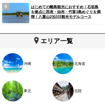
はじめての離島観光におすすめ！石垣島
を拠点に西表・由布・竹富3島めぐりを満
喫！八重山2泊3日観光モデルコース
エリア一覧
沖縄
北海道
東北
北陸