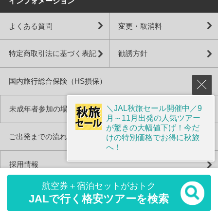
インフォメーション
よくある質問
変更・取消料
特定商取引法に基づく表記
勧誘方針
国内旅行総合保険（HS損保）
＼JAL秋旅セール開催中／9
未成年者参加の場合の親権者同意書
月～11月出発の人気ツアー
が驚きの大幅値下げ！今だ
ご出発までの流れ・当日のお手続き
けの特別価格でお得に秋旅
へ！
採用情報
航空券＋宿泊セットがおトク
国内旅行・ツアー
JALで行く格安ツアーを検索
+
北海道旅行