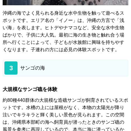
沖縄の海でよく見られる身近な水中生物を触って遊べるス
ポットです。エリア名の「イノー」は、沖縄の方言で「浅
い海」を表します。ヒトデやナマコなど、安全な水中生物
ばかりで、子供に大人気。最初に海の生き物と触れ合う場
所へ行くことによって、子どもが水族館に興味を持ちやす
くなります。子連れの方には必見の体験スポットです。
3
サンゴの海
大規模なサンゴ礁を体験
約80種440群体の大規模な造礁サンゴが飼育されているスポ
ットです。水槽の上には屋根がなく、本物の太陽光が降り
注いでキラキラと輝く美しい景色が見られます。この空間
は、沖縄県本部町の海へ飼育員が潜ったときのサンゴ礁の
風景を参考に再現しているので、本当に海に潜っているか