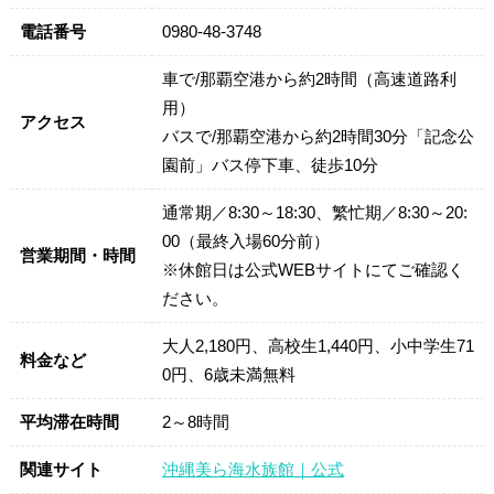
電話番号
0980-48-3748
車で/那覇空港から約2時間（高速道路利
用）
アクセス
バスで/那覇空港から約2時間30分「記念公
園前」バス停下車、徒歩10分
通常期／8:30～18:30、繁忙期／8:30～20:
00（最終入場60分前）
営業期間・時間
※休館日は公式WEBサイトにてご確認く
ださい。
大人2,180円、高校生1,440円、小中学生71
料金など
0円、6歳未満無料
平均滞在時間
2～8時間
関連サイト
沖縄美ら海水族館｜公式