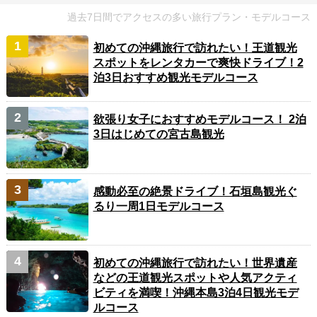
過去7日間でアクセスの多い旅行プラン・モデルコース
初めての沖縄旅行で訪れたい！王道観光
スポットをレンタカーで爽快ドライブ！2
泊3日おすすめ観光モデルコース
欲張り女子におすすめモデルコース！ 2泊
3日はじめての宮古島観光
感動必至の絶景ドライブ！石垣島観光ぐ
るり一周1日モデルコース
初めての沖縄旅行で訪れたい！世界遺産
などの王道観光スポットや人気アクティ
ビティを満喫！沖縄本島3泊4日観光モデ
ルコース