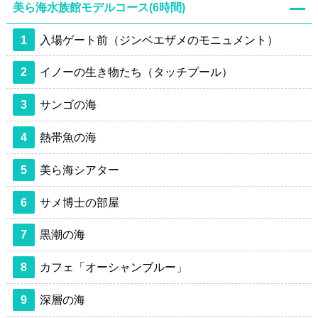
美ら海水族館モデルコース(6時間)
1
入場ゲート前（ジンベエザメのモニュメント）
2
イノーの生き物たち（タッチプール）
3
サンゴの海
4
熱帯魚の海
5
美ら海シアター
6
サメ博士の部屋
7
黒潮の海
8
カフェ「オーシャンブルー」
9
深層の海