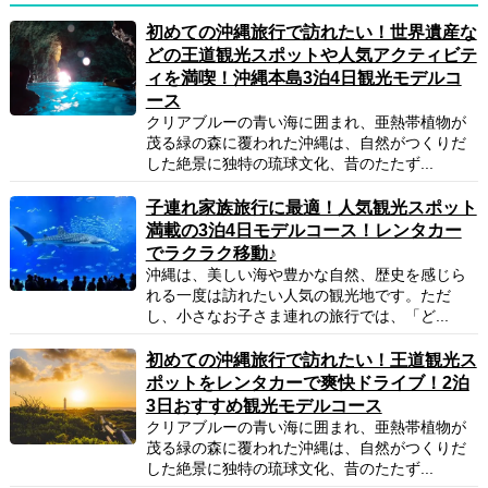
初めての沖縄旅行で訪れたい！世界遺産な
どの王道観光スポットや人気アクティビテ
ィを満喫！沖縄本島3泊4日観光モデルコ
ース
クリアブルーの青い海に囲まれ、亜熱帯植物が
茂る緑の森に覆われた沖縄は、自然がつくりだ
した絶景に独特の琉球文化、昔のたたず...
子連れ家族旅行に最適！人気観光スポット
満載の3泊4日モデルコース！レンタカー
でラクラク移動♪
沖縄は、美しい海や豊かな自然、歴史を感じら
れる一度は訪れたい人気の観光地です。ただ
し、小さなお子さま連れの旅行では、「ど...
初めての沖縄旅行で訪れたい！王道観光ス
ポットをレンタカーで爽快ドライブ！2泊
3日おすすめ観光モデルコース
クリアブルーの青い海に囲まれ、亜熱帯植物が
茂る緑の森に覆われた沖縄は、自然がつくりだ
した絶景に独特の琉球文化、昔のたたず...