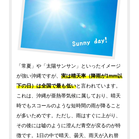
「常夏」や「太陽サンサン」といったイメージ
が強い沖縄ですが、
実は晴天率（降雨が1mm以
下の日）は全国で最も低い
と言われています。
これは、沖縄が亜熱帯気候に属しており、晴天
時でもスコールのような短時間の雨が降ること
が多いためです。ただし、雨はすぐに上がり、
その後には嘘のように澄んだ青空が戻るのが特
徴です。1日の中で晴天、曇天、雨天が入れ替