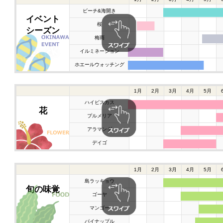
ビーチ&海開き
イベント
桜
シーズン
梅雨
イルミネーション
ホエールウォッチング
1月
2月
3月
4月
5月
ハイビスカス
花
プルメリア
アラマンダ
デイゴ
1月
2月
3月
4月
5月
島ラッキョウ
旬の味覚
ゴーヤ
マンゴー
パイナップル