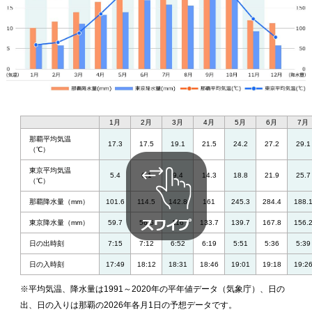
1月
2月
3月
4月
5月
6月
7月
那覇平均気温
17.3
17.5
19.1
21.5
24.2
27.2
29.1
（℃）
東京平均気温
5.4
6.1
9.4
14.3
18.8
21.9
25.7
（℃）
那覇降水量（mm）
101.6
114.5
142.8
161
245.3
284.4
188.
東京降水量（mm）
59.7
56.5
116
133.7
139.7
167.8
156.
日の出時刻
7:15
7:12
6:52
6:19
5:51
5:36
5:39
日の入時刻
17:49
18:12
18:31
18:46
19:01
19:18
19:2
※平均気温、降水量は1991～2020年の平年値データ（気象庁）、日の
出、日の入りは那覇の2026年各月1日の予想データです。