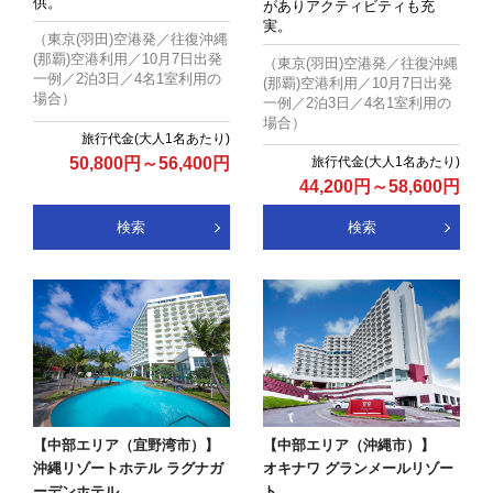
供。
がありアクティビティも充
実。
（東京(羽田)空港発／往復沖縄
(那覇)空港利用／10月7日出発
（東京(羽田)空港発／往復沖縄
一例／2泊3日／4名1室利用の
(那覇)空港利用／10月7日出発
場合）
一例／2泊3日／4名1室利用の
場合）
50,800
円
～
56,400
円
44,200
円
～
58,600
円
検索
検索
【中部エリア（宜野湾市）】
【中部エリア（沖縄市）】
沖縄リゾートホテル ラグナガ
オキナワ グランメールリゾー
ーデンホテル
ト