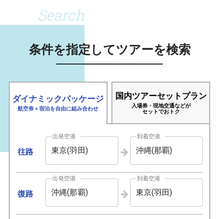
Search
条件を指定してツアーを検索
国内ツアーセットプラン
ダイナミックパッケージ
入場券・現地交通などが
航空券＋宿泊を自由に組み合わせ
セットでおトク
出発空港
到着空港
東京(羽田)
沖縄(那覇)
往路
出発空港
到着空港
沖縄(那覇)
東京(羽田)
復路