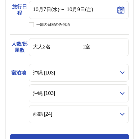
旅行日
程
一部の日程のみ宿泊
人数/部
屋数
宿泊地