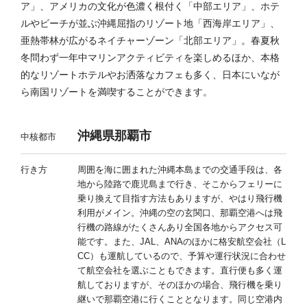
ア」、アメリカの文化が色濃く根付く「中部エリア」、ホテ
ルやビーチが並ぶ沖縄屈指のリゾート地「西海岸エリア」、
亜熱帯林が広がるネイチャーゾーン「北部エリア」。春夏秋
冬問わず一年中マリンアクティビティを楽しめるほか、本格
的なリゾートホテルやお洒落なカフェも多く、日本にいなが
ら南国リゾートを満喫することができます。
沖縄県那覇市
中核都市
行き方
周囲を海に囲まれた沖縄本島までの交通手段は、各
地から陸路で鹿児島まで行き、そこからフェリーに
乗り換えて目指す方法もありますが、やはり飛行機
利用がメイン。沖縄の空の玄関口、那覇空港へは飛
行機の路線がたくさんあり全国各地からアクセス可
能です。また、JAL、ANAのほかに格安航空会社（L
CC）も運航しているので、予算や運行状況に合わせ
て航空会社を選ぶこともできます。直行便も多く運
航しておりますが、そのほかの場合、飛行機を乗り
継いで那覇空港に行くこととなります。同じ空港内