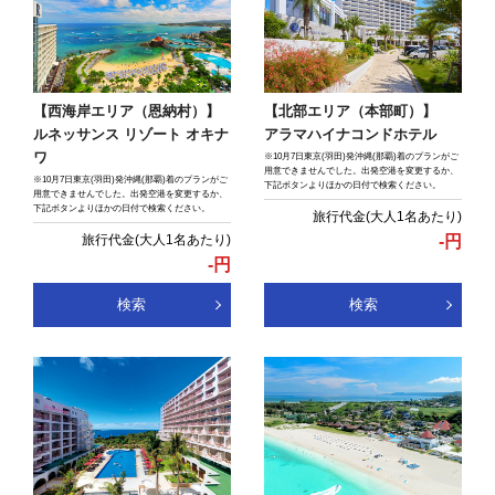
【北部エリア（本部町）】
【西海岸エリア（恩納村）】
アラマハイナコンドホテル
ルネッサンス リゾート オキナ
ワ
※10月7日東京(羽田)発沖縄(那覇)着のプランがご
用意できませんでした。出発空港を変更するか、
※10月7日東京(羽田)発沖縄(那覇)着のプランがご
下記ボタンよりほかの日付で検索ください。
用意できませんでした。出発空港を変更するか、
下記ボタンよりほかの日付で検索ください。
-
円
-
円
検索
検索