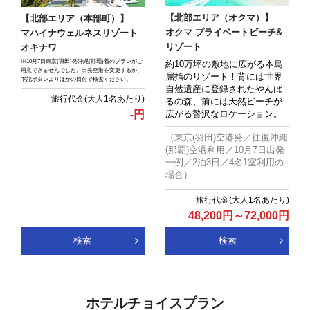
【北部エリア（オクマ）】
【北部エリア（本部町）】
オクマ プライベートビーチ&
マハイナウェルネスリゾート
リゾート
オキナワ
※10月7日東京(羽田)発沖縄(那覇)着のプランがご
約10万坪の敷地に広がる本島
用意できませんでした。出発空港を変更するか、
屈指のリゾート！背には世界
下記ボタンよりほかの日付で検索ください。
自然遺産に登録されたやんば
るの森、前には天然ビーチが
-
円
広がる贅沢なロケーション。
（東京(羽田)空港発／往復沖縄
(那覇)空港利用／10月7日出発
一例／2泊3日／4名1室利用の
場合）
48,200
円
～
72,000
円
検索
検索
ホテルチョイスプラン