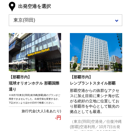
出発空港を選択
【那覇市内】
【那覇市内】
琉球オリオンホテル 那覇国際
レンブラントスタイル那覇
通り
那覇空港からの抜群なアクセ
スに加え目前に東シナ海が広
※10月7日東京(羽田)発沖縄(那覇)着のプランがご
用意できませんでした。出発空港を変更するか、
がる絶好の立地に位置してお
下記ボタンよりほかの日付で検索ください。
り那覇市を中心として観光の
拠点としても最適。
-
円
（東京(羽田)空港発／往復沖縄
(那覇)空港利用／10月7日出発