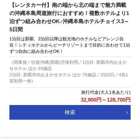
【レンタカー付】南の端から北の端まで魅力満載
の沖縄本島周遊旅行におすすめ！複数ホテルより1
泊ずつ組み合わせOK♪沖縄本島ホテルチョイス3～
5日間
1泊目は那覇、2泊目以降は観光地のホテルなどアレンジ自
在！シティホテルからビーチリゾートまで目的に合わせて1泊
ずつ自由に組み合わせOK！
（関東発／往復沖縄(那覇)空港利用／1泊目: 那覇市内おまか
せホテル ほか 24施設
2泊目: 那覇市内おまかせホテル ほか 76施設／2泊3日／4名1
室利用一例）
32,900
円
～
128,700
円
検索