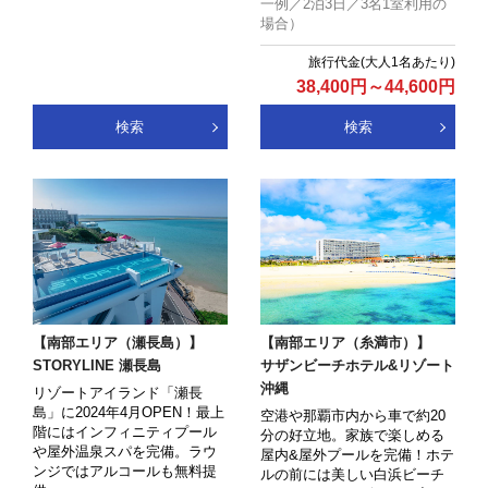
一例／2泊3日／3名1室利用の
場合）
38,400
円
～
44,600
円
検索
検索
【南部エリア（瀬長島）】
【南部エリア（糸満市）】
STORYLINE 瀬長島
サザンビーチホテル&リゾート
沖縄
リゾートアイランド「瀬長
島」に2024年4月OPEN！最上
空港や那覇市内から車で約20
階にはインフィニティプール
分の好立地。家族で楽しめる
や屋外温泉スパを完備。ラウ
屋内&屋外プールを完備！ホテ
ンジではアルコールも無料提
ルの前には美しい白浜ビーチ