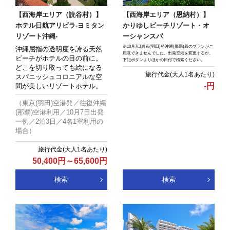
【西海岸エリア（読谷村）】
【西海岸エリア（恩納村）】
ホテル日航アリビラ-ヨミタン
かりゆしビーチリゾート・オ
リゾート沖縄-
ーシャンスパ
※10月7日東京(羽田)発沖縄(那覇)着のプランがご
沖縄屈指の透明度を誇る天然
用意できませんでした。出発空港を変更するか、
ビーチがホテルの目の前に。
下記ボタンよりほかの日付で検索ください。
どこを切り取っても絵になる
スパニッシュコロニアルな空
-
円
間が美しいリゾートホテル。
（東京(羽田)空港発／往復沖縄
(那覇)空港利用／10月7日出発
一例／2泊3日／4名1室利用の
場合）
50,400
円
～
65,600
円
検索
検索