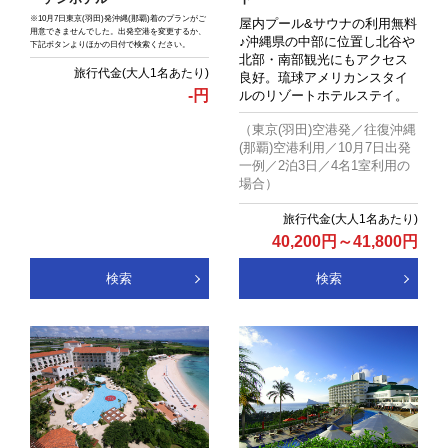
※10月7日東京(羽田)発沖縄(那覇)着のプランがご
屋内プール&サウナの利用無料
用意できませんでした。出発空港を変更するか、
♪沖縄県の中部に位置し北谷や
下記ボタンよりほかの日付で検索ください。
北部・南部観光にもアクセス
良好。琉球アメリカンスタイ
-
円
ルのリゾートホテルステイ。
（東京(羽田)空港発／往復沖縄
(那覇)空港利用／10月7日出発
一例／2泊3日／4名1室利用の
場合）
40,200
円
～
41,800
円
検索
検索