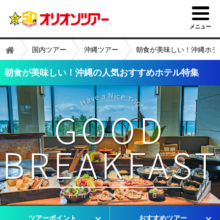
メニュー
国内ツアー
沖縄ツアー
朝食が美味しい！沖縄ホテ
朝食が美味しい！沖縄の人気おすすめホテル特集
Have a Nice Trip!
GOOD
BREAKFAST
Okinawa Island
ツアーポイント
おすすめツアー