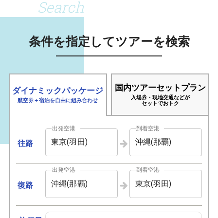
Search
条件を指定してツアーを検索
国内ツアーセットプラン
ダイナミックパッケージ
入場券・現地交通などが
航空券＋宿泊を自由に組み合わせ
セットでおトク
出発空港
到着空港
東京(羽田)
沖縄(那覇)
往路
出発空港
到着空港
沖縄(那覇)
東京(羽田)
復路