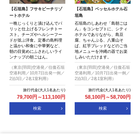
【石垣島】フサキビーチリゾ
【石垣島】ベッセルホテル石
ートホテル
垣島
一晩じっくりと漬け込んでパ
石垣島のしあわせ「島朝ごは
リッと仕上げるフレンチトー
ん」をコンセプトに、シティ
スト。チーズやヘルシーフー
ホテルでありながら、島豆
ドが並ぶ洋食。定番の島料理
腐、ちゃんぷる、八重山そ
と温かい和食に中華粥など、
ば、紅芋ブレッドなどのご当
朝の目覚めにふさわしいライ
地メニューを沖縄の器でお楽
ンナップの朝ごはん。
しみいただけます。
（東京(羽田)空港発／往復石垣
（東京(羽田)空港発／往復石垣
空港利用／10月7日出発一例／
空港利用／10月7日出発一例／
2泊3日／2名1室利用）
2泊3日／2名1室利用）
79,700
円
～
113,100
円
58,100
円
～
58,700
円
検索
検索