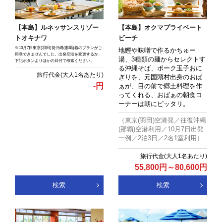
【本島】ルネッサンスリゾー
【本島】オクマプライベート
トオキナワ
ビーチ
※10月7日東京(羽田)発沖縄(那覇)着のプランがご
地鰹や味噌で作るかちゅー
用意できませんでした。出発空港を変更するか、
湯、3種類の麺からセレクトす
下記ボタンよりほかの日付で検索ください。
る沖縄そば、ポーク玉子おに
ぎりを、元国頭村出身のおば
-
円
ぁが、目の前で郷土料理を作
ってくれる、おばぁの朝食コ
ーナーは朝にピッタリ。
（東京(羽田)空港発／往復沖縄
(那覇)空港利用／10月7日出発
一例／2泊3日／2名1室利用）
55,800
円
～
80,600
円
検索
検索