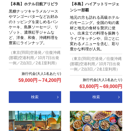
【本島】ホテル日航アリビラ
【本島】ハイアットリージェ
ンシー那覇
黒糖ナッツキャラメルソース
やマンゴーバターなどお好み
地元の方も訪れる高級ホテル
のトッピングを楽しめるパン
のモーニング。全国の旬の素
ケーキ、島豚ソーセージ、リ
材と地元の食材を贅沢に使
ゾット、濃厚紅芋ジャムな
い、出来立ての料理を振舞う
ど、洋食、和食、沖縄料理を
ライブキッチンや、日ごとに
豊富にラインナップ。
変わるメニューを含む、彩り
豊かな料理が人気。
（東京(羽田)空港発／往復沖縄
(那覇)空港利用／10月7日出発
（東京(羽田)空港発／往復沖縄
一例／2泊3日／2名1室利用）
(那覇)空港利用／10月7日出発
一例／2泊3日／2名1室利用）
59,000
円
～
74,200
円
63,600
円
～
69,000
円
検索
検索