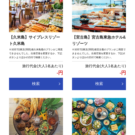
【久米島】サイプレスリゾー
【宮古島】宮古島東急ホテル&
ト久米島
リゾーツ
※10月7日東京(羽田)発久米島着のプランがご用意
※10月7日東京(羽田)発宮古着のプランがご用意で
できませんでした。出発空港を変更するか、下記
きませんでした。出発空港を変更するか、下記ボ
ボタンよりほかの日付で検索ください。
タンよりほかの日付で検索ください。
-
円
-
円
検索
検索