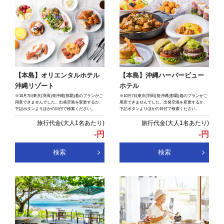
【本島】オリエンタルホテル
【本島】沖縄ハーバービュー
沖縄リゾート
ホテル
※10月7日東京(羽田)発沖縄(那覇)着のプランがご
※10月7日東京(羽田)発沖縄(那覇)着のプランがご
用意できませんでした。出発空港を変更するか、
用意できませんでした。出発空港を変更するか、
下記ボタンよりほかの日付で検索ください。
下記ボタンよりほかの日付で検索ください。
-
円
-
円
検索
検索