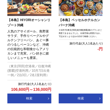
【本島】HIYORIオーシャンリ
【本島】ベッセルホテルカン
ゾート沖縄
パーナ沖縄
※10月7日東京(羽田)発沖縄(那覇)着のプランがご
人気のアサイボール、島野菜
用意できませんでした。出発空港を変更するか、
サラダ、手作りベーグルやグ
下記ボタンよりほかの日付で検索ください。
ルテンフリーパン、あぐー豚
のつるしベーコンなど、沖縄
-
円
の伝統的な和朝食からアメリ
カンまで充実。パン好きに嬉
しいメニューも豊富。
（東京(羽田)空港発／往復沖縄
(那覇)空港利用／10月7日出発
一例／2泊3日／2名1室利用）
106,600
円
～
136,000
円
検索
検索