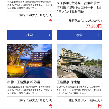
※10月9日東京(羽田)発出雲着のプランがご用意で
東京(羽田)空港発／往復出雲空
きませんでした。出発空港を変更するか、下記ボタ
港利用／10月9日出発一例／1泊
ンよりほかの日付で検索ください。
2日／2名1室利用時
-
円
77,200
円
検索
検索
出雲・玉造温泉 松乃湯
玉造温泉 保性館
※10月9日東京(羽田)発出雲着のプランがご用意で
※10月9日東京(羽田)発出雲着のプランがご用意で
きませんでした。出発空港を変更するか、下記ボタ
きませんでした。出発空港を変更するか、下記ボタ
ンよりほかの日付で検索ください。
ンよりほかの日付で検索ください。
-
円
-
円