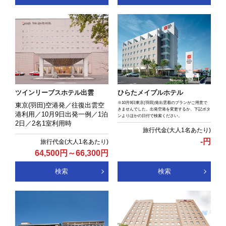
ひらたメイプルホテル
ツインリーブスホテル出雲
※10月9日東京(羽田)発出雲着のプランがご用意で
東京(羽田)空港発／往復出雲空
きませんでした。出発空港を変更するか、下記ボタ
港利用／10月9日出発一例／1泊
ンよりほかの日付で検索ください。
2日／2名1室利用時
-
円
64,500
円
～
66,300
円
検索
検索