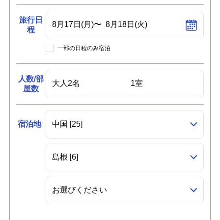
旅行日
程
一部の日程のみ宿泊
人数/部
屋数
宿泊地