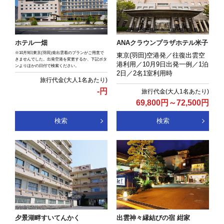
ホテル一畑
ANAクラウンプラザホテル米子
※10月9日東京(羽田)発出雲着のプランがご用意で
東京(羽田)空港発／往復出雲空
きませんでした。出発空港を変更するか、下記ボタ
港利用／10月9日出発一例／1泊
ンよりほかの日付で検索ください。
2日／2名1室利用時
-
円
69,800
円
～
72,500
円
検索
検索
夕景湖畔すいてんかく
出雲神々縁結びの宿 紺家