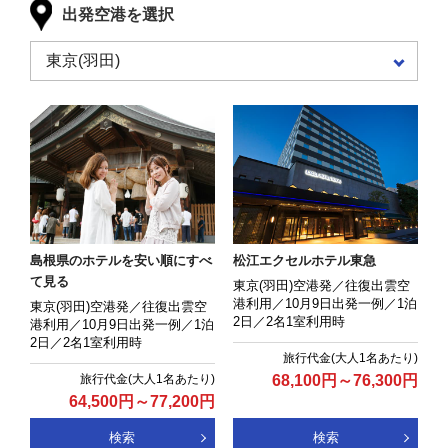
出発空港を選択
島根県のホテルを安い順にすべ
松江エクセルホテル東急
て見る
東京(羽田)空港発／往復出雲空
港利用／10月9日出発一例／1泊
東京(羽田)空港発／往復出雲空
2日／2名1室利用時
港利用／10月9日出発一例／1泊
2日／2名1室利用時
68,100
円
～
76,300
円
64,500
円
～
77,200
円
検索
検索