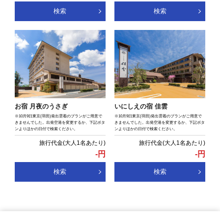
検索
検索
お宿 月夜のうさぎ
いにしえの宿 佳雲
※10月9日東京(羽田)発出雲着のプランがご用意で
※10月9日東京(羽田)発出雲着のプランがご用意で
きませんでした。出発空港を変更するか、下記ボタ
きませんでした。出発空港を変更するか、下記ボタ
ンよりほかの日付で検索ください。
ンよりほかの日付で検索ください。
-
円
-
円
検索
検索