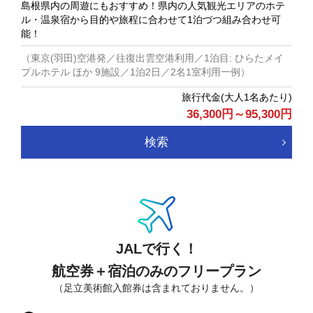
島根県内の周遊にもおすすめ！県内の人気観光エリアのホテ
ル・温泉宿から目的や旅程に合わせて1泊づつ組み合わせ可
能！
（東京(羽田)空港発／往復出雲空港利用／1泊目: ひらたメイ
プルホテル ほか 9施設／1泊2日／2名1室利用一例）
36,300
円
～
95,300
円
検索
JALで行く！
航空券＋宿泊のみのフリープラン
（足立美術館入館券は含まれておりません。）