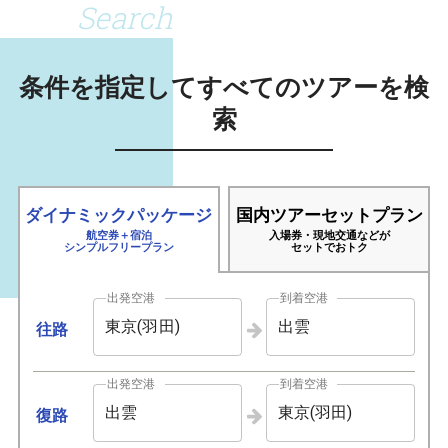
Search
条件を指定してすべてのツアーを検
索
ダイナミックパッケージ
国内ツアーセットプラン
航空券＋宿泊
入場券・現地交通などが
シンプルフリープラン
セットでおトク
出発空港
到着空港
東京(羽田)
出雲
往路
出発空港
到着空港
出雲
東京(羽田)
復路