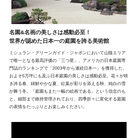
名園&名画の美しさは感動必至！
世界が認めた日本一の庭園を誇る美術館
ミシュラン・グリーンガイド・ジャポンにおいて山陰エリア
で唯一となる最高評価の「三つ星」、アメリカの日本庭園専
門誌のランキングで「2003年から連続日本一」を獲得した、
およそ5万坪にも及ぶ日本庭園の美しさは感動必至。花々が咲
き誇る春、緑鮮やかな夏、紅葉が彩りを添える秋、純白の雪
が舞う冬。「庭園もまた一幅の絵画である」という信念のも
と、細部まで維持管理されており、四季折々に変化する庭園
の表情をたっぷりとお楽しみください。