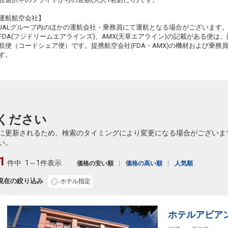
運航航空会社】
JALグループ内のほかの運航会社・乗務員にて運航となる場合がございます
FDA(フジドリームエアラインズ)、AMX(天草エアライン)の記載がある便は、提
航便（コードシェア便）です。提携航空会社(FDA・AMX)の機材および乗
す。
ください
に更新されるため、検索のタイミングにより変更になる場合がございま
い。
1
件中
1～1件表示
価格の安い順
価格の高い順
人気順
現在の絞り込み
ホテル指定
ホテルアビア