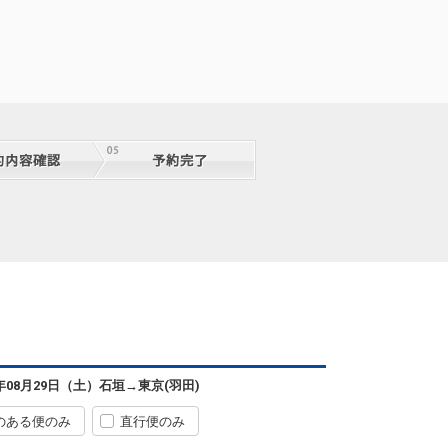
11:10
14:05
2便
クラスJを利用する
― 円
石垣
東京(羽田)
― 円
0便
12:10
16:35
便あり
クラスJを利用する
+9,400円
7
石垣
東京(羽田)
― 円
2便
13:05
18:10
便あり
クラスJを利用する
+8,300円
6
石垣
東京(羽田)
2
+9,000円
2便
13:05
18:20
便あり
クラスJを利用する
+6,200円
5
石垣
東京(羽田)
7
+25,700円
4便
14:30
20:25
便あり
6年08月29日（土）
石垣
→
東京(羽田)
クラスJを利用する
+37,900円
4
のある便のみ
直行便のみ
石垣
東京(羽田)
― 円
2便