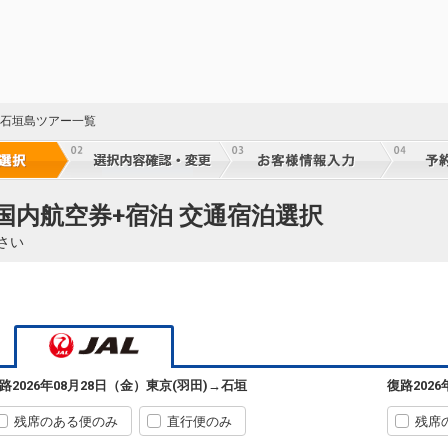
08:05
13:50
97
乗継便あり
クラスJを利用する
+26,400円
5
東京(羽田)
石垣
8
+22,600円
907便
61
08:40
13:50
乗継便あり
乗継
縄 石垣島ツアー一覧
クラスJを利用する
+62,000円
東京(羽田)
石垣
4
+9,300円
909便
61
09:40
13:50
乗継便あり
乗継
 国内航空券+宿泊 交通宿泊選択
クラスJを利用する
+62,000円
さい
東京(羽田)
石垣
5
+8,100円
909便
61
09:40
15:40
乗継便あり
乗継
クラスJを利用する
+60,800円
東京(羽田)
石垣
3
+12,100円
913便
61
10:40
15:40
乗継便あり
乗継
路
2026年08月28日（金）
東京(羽田)
→
石垣
復路
202
クラスJを利用する
+12,000円
5
残席のある便のみ
直行便のみ
残席
東京(羽田)
石垣
3
+6,900円
915便
62