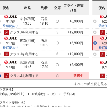
11:55
18:10
乗継便あり
乗継
フライト差額
便名
出発
到着
空席
便名
/1名
クラスJを利用する
+12,000円
6
東京(羽田)
石垣
+6,900円
917便
62
13:55
18:10
乗継便あり
乗継
クラスJを利用する
+12,000円
5
東京(羽田)
石垣
+6,900円
917便
62
13:55
19:05
乗継便あり
乗継
クラスJを利用する
+12,000円
8
東京(羽田)
石垣
+2,400円
14:45
17:30
973便
97
クラスJを利用する
選択中
すべての航空便を見
空席状況】
:空席あり(9席以上) 1～8:残席数(1～8席) ×：予約不可
フライト差額/1名】
在選択中のフライトからの差額(大人1名あたり)です。