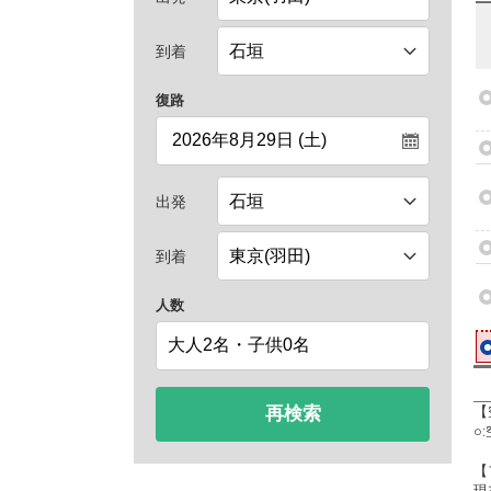
到着
復路
出発
到着
人数
再検索
【
○
【
現