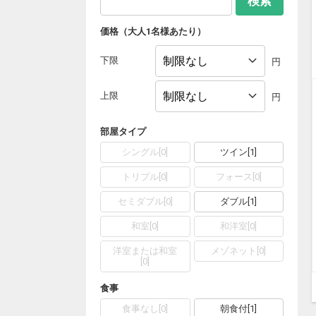
検索
価格（大人1名様あたり）
下限
円
上限
円
部屋タイプ
シングル
[
0
]
ツイン
[
1
]
トリプル
[
0
]
フォース
[
0
]
セミダブル
[
0
]
ダブル
[
1
]
和室
[
0
]
和洋室
[
0
]
洋室または和室
メゾネット
[
0
]
[
0
]
食事
食事なし
[
0
]
朝食付
[
1
]