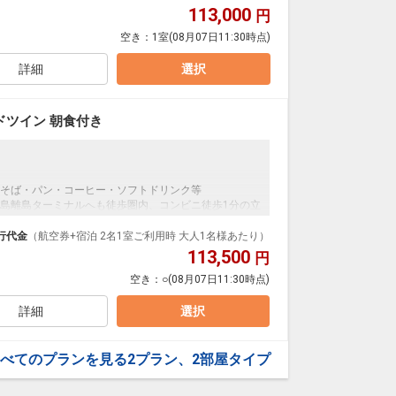
113,000
円
空き：
1室
(08月07日11:30時点)
詳細
選択
ツイン 朝食付き
そば・パン・コーヒー・ソフトドリンク等
島離島ターミナルへも徒歩圏内、コンビニ徒歩1分の立
行代金
（航空券+宿泊 2名1室ご利用時 大人1名様あたり）
113,500
円
空き：
○
(08月07日11:30時点)
詳細
選択
べてのプランを見る
2プラン、2部屋タイプ