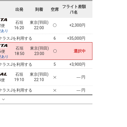
16:20
21:20
便あり
フライト差額
出発
到着
空席
/1名
クラスJを利用する
+36,200円
6
石垣
東京(羽田)
+2,300円
2便
16:20
22:00
便あり
クラスJを利用する
+35,000円
6
石垣
東京(羽田)
選択中
6便
18:50
23:00
便あり
クラスJを利用する
+3,900円
5
石垣
東京(羽田)
― 円
19:10
22:10
4便
クラスJを利用する
― 円
る