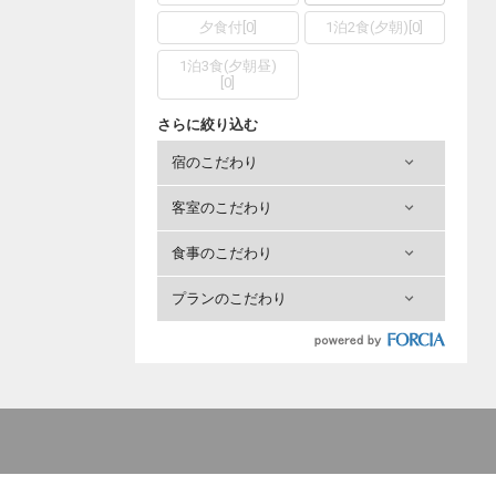
夕食付
[
0
]
1泊2食(夕朝)
[
0
]
1泊3食(夕朝昼)
[
0
]
さらに絞り込む
宿のこだわり
客室のこだわり
食事のこだわり
プランのこだわり