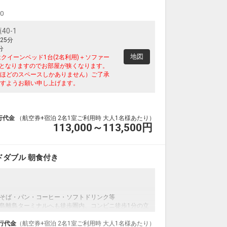
00
0-1
25分
分
地図
クイーンベッド1台(2名利用)＋ソファー
用)となりますのでお部屋が狭くなります。
ほどのスペースしかありません）ご了承
すようお願い申し上げます。
行代金
（航空券+宿泊 2名1室ご利用時 大人1名様あたり）
113,000～113,500
円
ダブル 朝食付き
そば・パン・コーヒー・ソフトドリンク等
島離島ターミナルへも徒歩圏内、コンビニ徒歩1分の立
行代金
（航空券+宿泊 2名1室ご利用時 大人1名様あたり）