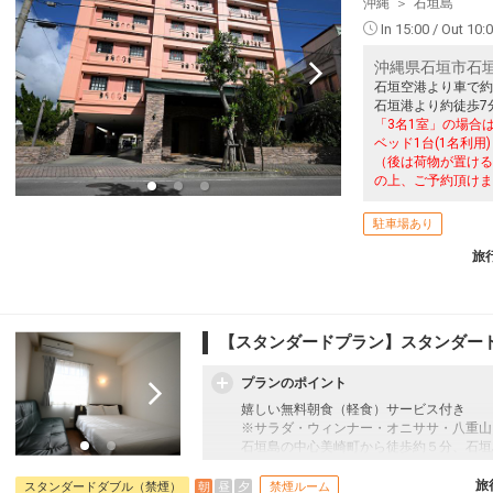
沖縄
石垣島
In 15:00 / Out 10:
沖縄県石垣市石垣4
石垣空港より車で約
石垣港より約徒歩7
「3名1室」の場合は
ベッド1台(1名利
（後は荷物が置ける
の上、ご予約頂けま
駐車場あり
旅
【スタンダードプラン】スタンダード
プランのポイント
嬉しい無料朝食（軽食）サービス付き
※サラダ・ウィンナー・オニササ・八重山
石垣島の中心美崎町から徒歩約５分、石垣
地
旅
朝
昼
夕
スタンダードダブル（禁煙）
禁煙ルーム