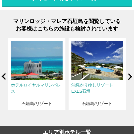
マリンロッジ・マレア石垣島を閲覧している
お客様はこちらの施設も検討されています
rev
Ne
垣
ホテルロイヤルマリンパレ
沖縄かりゆしリゾート
ス
EXES石垣
石垣島/リゾート
石垣島/リゾート
エリア別ホテル一覧