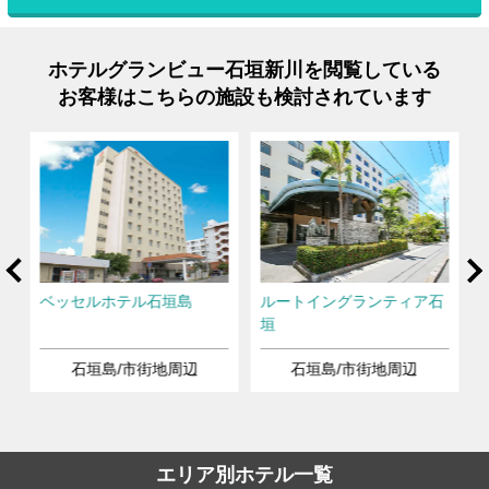
ホテルグランビュー石垣新川を閲覧している
お客様はこちらの施設も検討されています
rev
Ne
垣
ベッセルホテル石垣島
ルートイングランティア石
垣
石垣島/市街地周辺
石垣島/市街地周辺
エリア別ホテル一覧