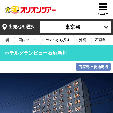
メニュー
東京発
出発地を選択
国内ツアー
ホテルから探す
沖縄
石垣島
ホテルグランビュー石垣新川
石垣島/市街地周辺