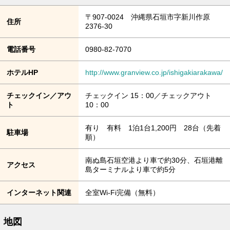
〒907-0024 沖縄県石垣市字新川作原
住所
2376-30
電話番号
0980-82-7070
ホテルHP
http://www.granview.co.jp/ishigakiarakawa/
チェックイン／アウ
チェックイン 15：00／チェックアウト
ト
10：00
有り 有料 1泊1台1,200円 28台（先着
駐車場
順）
南ぬ島石垣空港より車で約30分、石垣港離
アクセス
島ターミナルより車で約5分
インターネット関連
全室Wi-Fi完備（無料）
地図