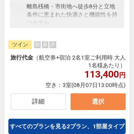
離島桟橋・市街地へ徒歩8分と立地
条件に恵まれた快適さと機能性を持
つホテル
ツイン
朝
昼
夕
旅行代金
（航空券+宿泊 2名1室ご利用時 大人
1名様あたり）
113,400
円
空き：
3室
(08月07日13:00時点)
詳細
選択
すべてのプランを見る
2プラン、1部屋タイプ