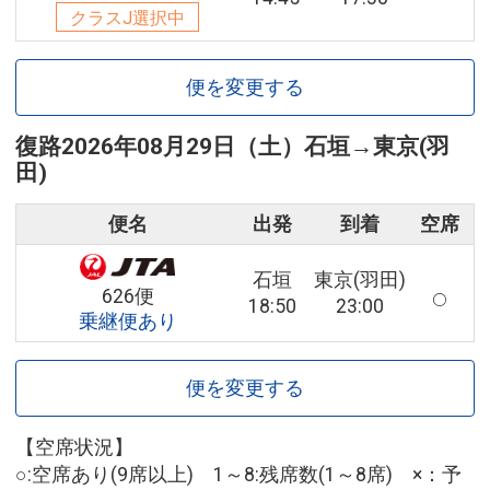
クラスJ選択中
便を変更する
復路
2026年08月29日（土）
石垣
→
東京(羽
田)
便名
出発
到着
空席
石垣
東京(羽田)
626便
18:50
23:00
乗継便あり
便を変更する
【空席状況】
○:空席あり(9席以上) 1～8:残席数(1～8席) ×：予