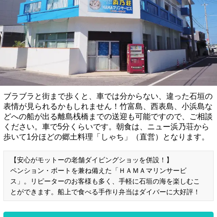
ブラブラと街まで歩くと、車では分からない、違った石垣の
表情が見られるかもしれません！竹富島、西表島、小浜島な
どへの船が出る離島桟橋までの送迎も可能ですので、ご相談
ください。車で5分くらいです。朝食は、ニュー浜乃荘から
歩いて1分ほどの郷土料理「しゃち」（直営）となります。
【安心がモットーの老舗ダイビングショッを併設！】
ペンション・ボートを兼ね備えた「ＨＡＭＡマリンサービ
ス」。リピーターのお客様も多く、手軽に石垣の海を楽しむこ
とができます。船上で食べる手作り弁当はダイバーに大好評！