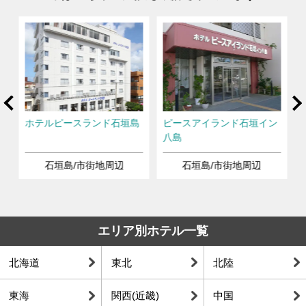
rev
Ne
島
ホテルピースランド石垣島
ピースアイランド石垣イン
八島
石垣島/市街地周辺
石垣島/市街地周辺
エリア別ホテル一覧
北海道
東北
北陸
東海
関西(近畿)
中国