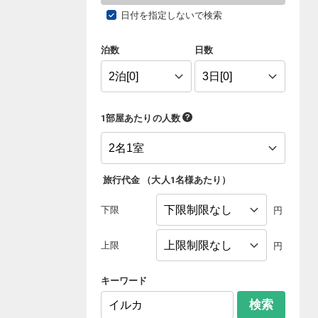
日付を指定しないで検索
泊数
日数
1部屋あたりの人数
旅行代金
（
大人1名様あたり
）
下限
円
上限
円
キーワード
検索