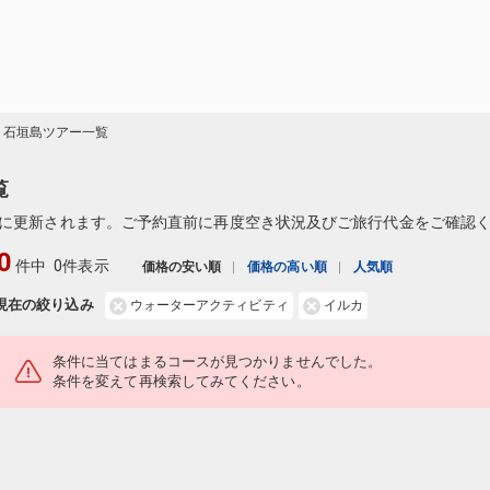
縄 石垣島ツアー一覧
覧
に更新されます。ご予約直前に再度空き状況及びご旅行代金をご確認
0
件中
0件表示
価格の安い順
価格の高い順
人気順
現在の絞り込み
ウォーターアクティビティ
イルカ
条件に当てはまるコースが見つかりませんでした。
条件を変えて再検索してみてください。