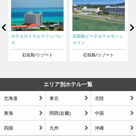
rev
Ne
石
ホテルロイヤルマリンパレ
石垣島ビーチホテルサンシ
ス
ャイン
石垣島/リゾート
石垣島/リゾート
エリア別ホテル一覧
北海道
東北
北陸
東海
関西(近畿)
中国
四国
九州
沖縄