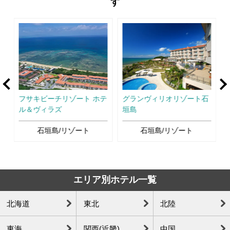
す
rev
Ne
フサキビーチリゾート ホテ
グランヴィリオリゾート石
ル＆ヴィラズ
垣島
石垣島/リゾート
石垣島/リゾート
エリア別ホテル一覧
北海道
東北
北陸
東海
関西(近畿)
中国