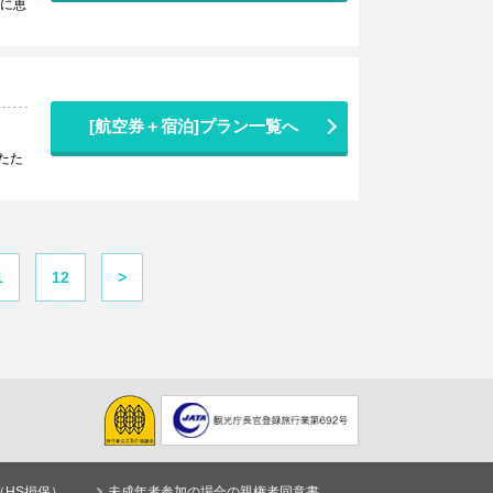
然に恵
[航空券＋宿泊]プラン一覧へ
たた
1
12
>
（HS損保）
未成年者参加の場合の親権者同意書