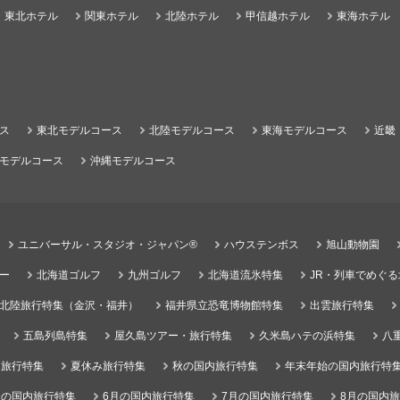
東北ホテル
関東ホテル
北陸ホテル
甲信越ホテル
東海ホテル
ス
東北モデルコース
北陸モデルコース
東海モデルコース
近畿
モデルコース
沖縄モデルコース
ユニバーサル・スタジオ・ジャパン®
ハウステンボス
旭山動物園
ー
北海道ゴルフ
九州ゴルフ
北海道流氷特集
JR・列車でめぐ
北陸旅行特集（金沢・福井）
福井県立恐竜博物館特集
出雲旅行特集
五島列島特集
屋久島ツアー・旅行特集
久米島ハテの浜特集
八
）旅行特集
夏休み旅行特集
秋の国内旅行特集
年末年始の国内旅行特
月の国内旅行特集
6月の国内旅行特集
7月の国内旅行特集
8月の国内