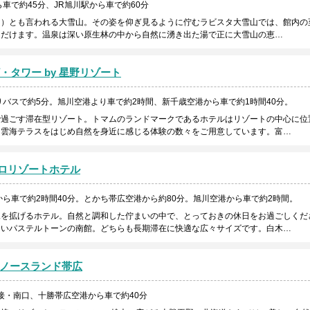
車で約45分、JR旭川駅から車で約60分
ラ）とも言われる大雪山。その姿を仰ぎ見るように佇むラビスタ大雪山では、館内の
ただけます。温泉は深い原生林の中から自然に湧き出た湯で正に大雪山の恵…
・タワー by 星野リゾート
りバスで約5分。旭川空港より車で約2時間、新千歳空港から車で約1時間40分。
で過ごす滞在型リゾート。トマムのランドマークであるホテルはリゾートの中心に位
。雲海テラスをはじめ自然を身近に感じる体験の数々をご用意しています。富…
ロリゾートホテル
ら車で約2時間40分。とかち帯広空港から約80分。旭川空港から車で約2時間。
棟を拡げるホテル。自然と調和した佇まいの中で、とっておきの休日をお過ごしくだ
しいパステルトーンの南館。どちらも長期滞在に快適な広々サイズです。白木…
ノースランド帯広
接・南口、十勝帯広空港から車で約40分