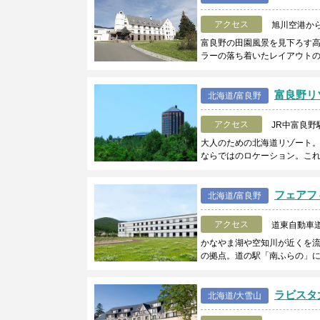
アクセス
旭川空港から
富良野の田園風景を見下ろす
ラーの落ち着いたレイアウト
富良野リ
北海道/富良野
アクセス
JR中富良野
大人のための北海道リゾート
ならではのロケーション。こ
フェアフ
北海道/富良野
アクセス
道東自動車道
かなやま湖や空知川が近くを
の拠点。道の駅「南ふらの」
ラビスタ
北海道/大雪山