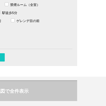
禁煙ルーム（全室）
駅徒歩5分
前
ゲレンデ目の前
地図で全件表示