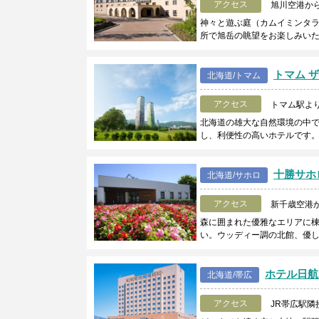
アクセス
旭川空港から
神々と遊ぶ庭（カムイミンタ
所で旭岳の眺望をお楽しみい
トマム ザ
北海道/トマム
アクセス
トマム駅よ
北海道の雄大な自然環境の中
し、利便性の高いホテルです
十勝サホ
北海道/サホロ
アクセス
新千歳空港か
森に囲まれた優雅なエリアに
い。ウッディー調の北館、優
ホテル日航
北海道/帯広
アクセス
JR帯広駅隣