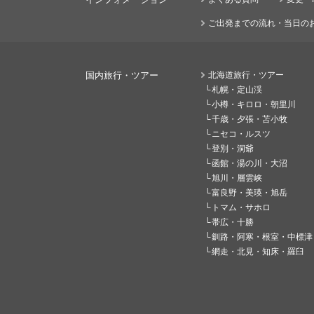
ご出発までの流れ・当日の
国内旅行・ツアー
北海道旅行・ツアー
札幌・定山渓
小樽・キロロ・朝里川
千歳・夕張・苫小牧
ニセコ・ルスツ
登別・洞爺
函館・湯の川・大沼
旭川・層雲峡
富良野・美瑛・旭岳
トマム・サホロ
帯広・十勝
釧路・阿寒・根室・中標津
網走・北見・知床・羅臼