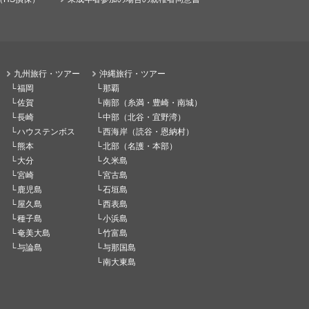
九州旅行・ツアー
沖縄旅行・ツアー
福岡
那覇
佐賀
南部（糸満・豊崎・南城）
長崎
中部（北谷・宜野湾）
ハウステンボス
西海岸（読谷・恩納村）
熊本
北部（名護・本部）
大分
久米島
宮崎
宮古島
鹿児島
石垣島
屋久島
西表島
種子島
小浜島
奄美大島
竹富島
与論島
与那国島
南大東島