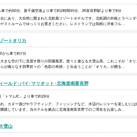
車で約60分、新千歳空港より車で約2時間45分、JR富良野駅より車で8分
高台にあり、大自然に囲まれた北欧風リゾートホテルです。北欧調の外観とラベンダ
のゲストルームでゆっくりお寛ぎください。レストランでは気軽に洋食フル…
ゾートオリカ
駅から車で約7分
。大きな空の下に見渡す限りの田園風景。悠々と連なる大雪山系。これこそが「オリ
れらが織りなす四季折々の「色彩の奇跡」と出会うことが「オリカ」が贈る…
ィールド･バイ･マリオット･北海道南富良野
「トマムIC」より車で約28分
流れ、カヌー遊びやラフティング、フィッシングなど、水辺のレジャーを楽しむには
に隣接しています。当ホテルを拠点に北海道南富良野でのご滞在をお楽しみ…
大雪山