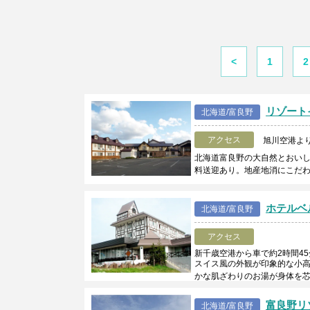
<
1
2
リゾート
北海道/富良野
アクセス
旭川空港より
北海道富良野の大自然とおいし
料送迎あり。地産地消にこだ
ホテルベ
北海道/富良野
アクセス
新千歳空港から車で約2時間45
スイス風の外観が印象的な小
かな肌ざわりのお湯が身体を
富良野リ
北海道/富良野