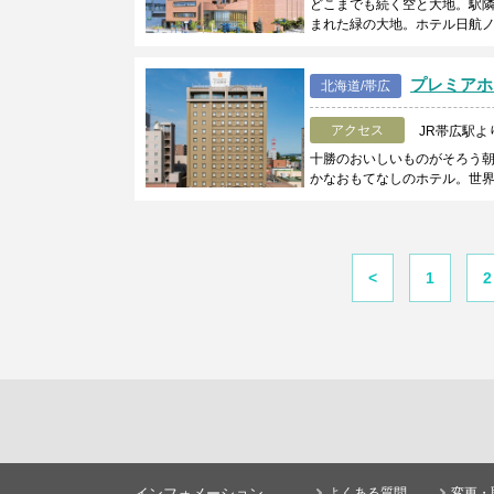
どこまでも続く空と大地。駅隣
まれた緑の大地。ホテル日航ノ
プレミアホテ
北海道/帯広
アクセス
JR帯広駅よ
十勝のおいしいものがそろう
かなおもてなしのホテル。世
<
1
2
インフォメーション
よくある質問
変更・