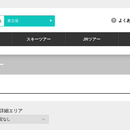
よく
地
東京発
スキーツアー
JRツアー
ー
詳細エリア