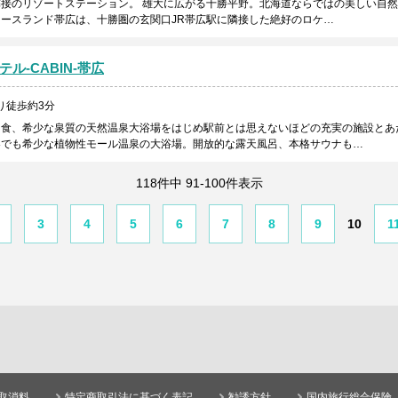
接のリゾートステーション。 雄大に広がる十勝平野。北海道ならではの美しい自
ースランド帯広は、十勝圏の玄関口JR帯広駅に隣接した絶好のロケ…
ル-CABIN-帯広
り徒歩約3分
朝食、希少な泉質の天然温泉大浴場をはじめ駅前とは思えないほどの充実の施設とあ
界でも希少な植物性モール温泉の大浴場。開放的な露天風呂、本格サウナも…
118件中 91-100件表示
3
4
5
6
7
8
9
10
1
取消料
特定商取引法に基づく表記
勧誘方針
国内旅行総合保険