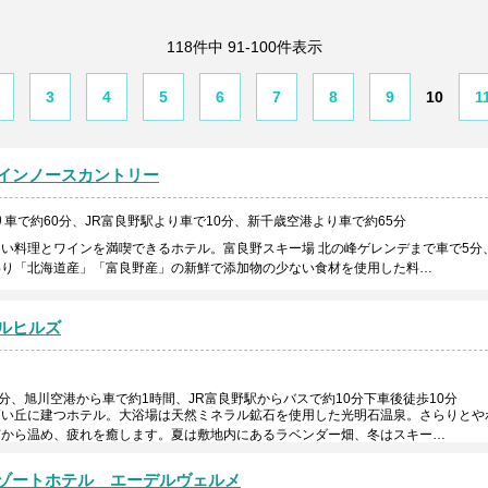
118件中 91-100件表示
3
4
5
6
7
8
9
10
1
インノースカントリー
車で約60分、JR富良野駅より車で10分、新千歳空港より車で約65分
い料理とワインを満喫できるホテル。富良野スキー場 北の峰ゲレンデまで車で5分
わり「北海道産」「富良野産」の新鮮で添加物の少ない食材を使用した料…
ルヒルズ
分、旭川空港から車で約1時間、JR富良野駅からバスで約10分下車後徒歩10分
高い丘に建つホテル。大浴場は天然ミネラル鉱石を使用した光明石温泉。さらりとや
芯から温め、疲れを癒します。夏は敷地内にあるラベンダー畑、冬はスキー…
ゾートホテル エーデルヴェルメ