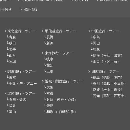
お手続き
採用情報
東北旅行・ツアー
甲信越旅行・ツアー
中国旅行・ツアー
青森
長野
広島
秋田
新潟
岡山
岩手
鳥取
東海旅行・ツアー
山形
島根（松江・出雲）
岐阜
宮城
山口（下関・萩）
愛知
関東旅行・ツアー
三重
四国旅行・ツアー
東京
徳島（徳島・鳴門）
近畿・関西旅行・ツアー
千葉・ディズニー
香川（高松・小豆島）
大阪
愛媛（松山・道後）
北陸旅行・ツアー
京都
高知（高知・四万十）
石川・金沢
兵庫（神戸・姫路）
福井
奈良
富山
和歌山（南紀白浜）