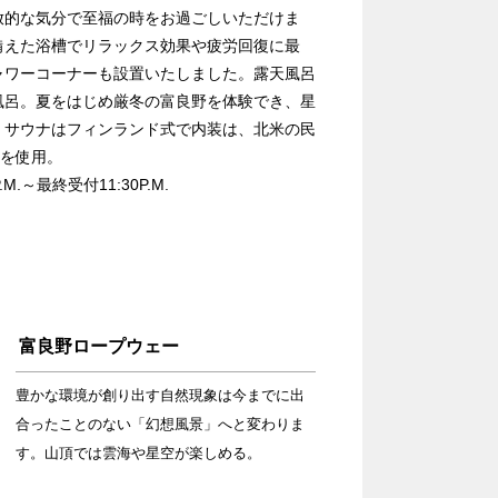
放的な気分で至福の時をお過ごしいただけま
備えた浴槽でリラックス効果や疲労回復に最
ャワーコーナーも設置いたしました。露天風呂
風呂。夏をはじめ厳冬の富良野を体験でき、星
。サウナはフィンランド式で内装は、北米の民
)を使用。
.M.～最終受付11:30P.M.
富良野ロープウェー
豊かな環境が創り出す自然現象は今までに出
合ったことのない「幻想風景」へと変わりま
す。山頂では雲海や星空が楽しめる。