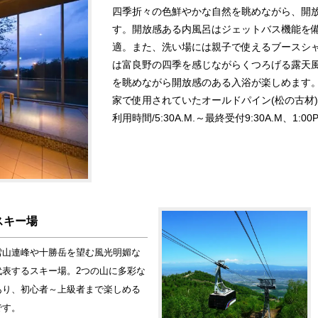
四季折々の色鮮やかな自然を眺めながら、開
す。開放感ある内風呂はジェットバス機能を
適。また、洗い場には親子で使えるブースシ
は富良野の四季を感じながらくつろげる露天
を眺めながら開放感のある入浴が楽しめます
家で使用されていたオールドパイン(松の古材
利用時間/5:30A.M.～最終受付9:30A.M、1:00P
スキー場
雪山連峰や十勝岳を望む風光明媚な
代表するスキー場。2つの山に多彩な
あり、初心者～上級者まで楽しめる
です。