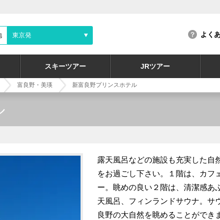
よく
地
東京発
スキーツアー
JRツアー
富良野・美瑛
新富良野プリンスホテル
ル
露天風呂などの施設も充実した自
をお過ごし下さい。１階は、カフ
ー。眺めの良い２階は、清潔感あ
天風呂、フィンランドサウナ。サ
良野の大自然を眺めることができ