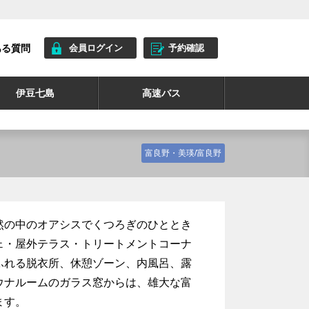
ある質問
会員ログイン
予約確認
伊豆七島
高速バス
富良野・美瑛/富良野
然の中のオアシスでくつろぎのひととき
ェ・屋外テラス・トリートメントコーナ
ふれる脱衣所、休憩ゾーン、内風呂、露
ウナルームのガラス窓からは、雄大な富
ます。