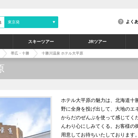
よく
地
東京発
スキーツアー
JRツアー
帯広・十勝
十勝川温泉 ホテル大平原
原
ホテル大平原の魅力は、北海道十
野に全身を投げ出して、大地のエ
からだのぜんぶを使って感じてく
んわり心にしみてくる。お客様の
用意してお待ちいたしております