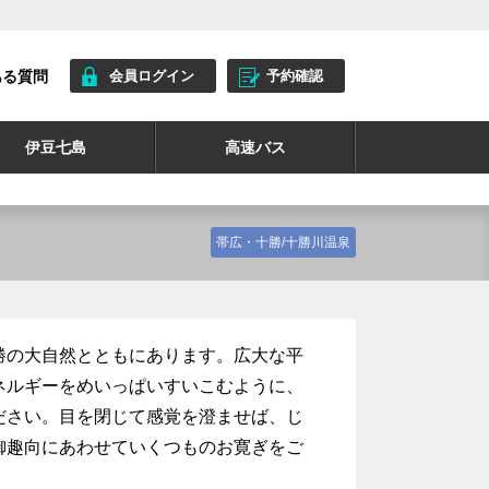
ある質問
会員ログイン
予約確認
伊豆七島
高速バス
帯広・十勝/十勝川温泉
勝の大自然とともにあります。広大な平
ネルギーをめいっぱいすいこむように、
ださい。目を閉じて感覚を澄ませば、じ
御趣向にあわせていくつものお寛ぎをご
。