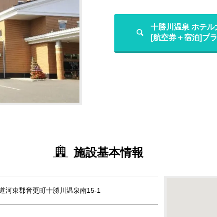
十勝川温泉 ホテ
[航空券＋宿泊]プ
施設基本情報
北海道河東郡音更町十勝川温泉南15-1