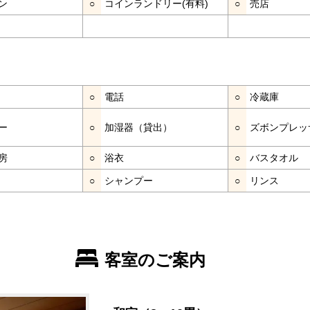
ン
○
コインランドリー(有料)
○
売店
○
電話
○
冷蔵庫
ー
○
加湿器（貸出）
○
ズボンプレッ
房
○
浴衣
○
バスタオル
○
シャンプー
○
リンス
客室のご案内