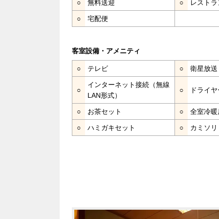
○
無料送迎
○
レストラ
○
宅配便
客室設備・アメニティ
○
テレビ
○
衛星放送
インターネット接続（無線
○
○
ドライヤ
LAN形式）
○
お茶セット
○
全室冷暖
○
ハミガキセット
○
カミソリ