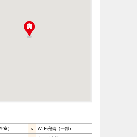
全室）
○
Wi-Fi完備（一部）