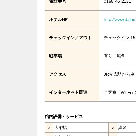
電話番号
0155-46-2121
ホテルHP
http://www.daih
チェックイン／アウト
チェックイン 15
駐車場
有り 無料
アクセス
JR帯広駅から車
インターネット関連
全客室「Wi-F
館内設備・サービス
○
大浴場
○
温泉