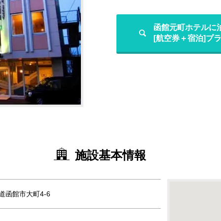
函館元町ホテルに
[航空券＋宿泊]プ
施設基本情報
海道函館市大町4-6