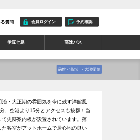
ある質問
会員ログイン
予約確認
伊豆七島
高速バス
函館・湯の川・大沼/函館
明治・大正期の雰囲気を今に残す洋館風
分、空港より15分とアクセスも抜群！当
して史跡案内板が設置されています。落
した客室がアットホームで居心地の良い