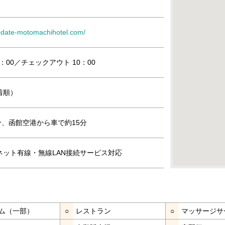
odate-motomachihotel.com/
：00／チェックアウト 10：00
着順）
分、函館空港から車で約15分
ネット有線・無線LAN接続サービス対応
ム（一部）
○
レストラン
○
マッサージサ