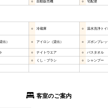
○
自動販売機
○
宅配便
○
冷蔵庫
○
温水洗浄トイ
貸出）
○
アイロン（貸出）
○
ズボンプレッ
ト
○
ナイトウエア
○
バスタオル
○
くし・ブラシ
○
シャンプー
客室のご案内