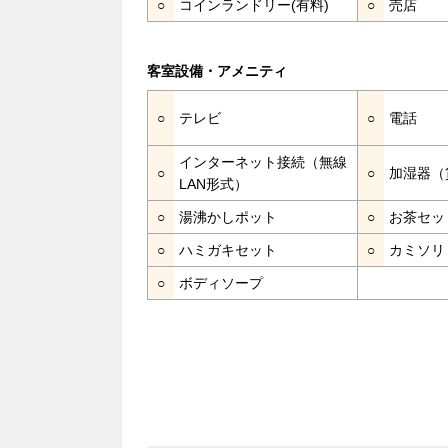
○
コインランドリー(有料)
○
売店
客室設備・アメニティ
○
テレビ
○
電話
インターネット接続（無線
○
○
加湿器（
LAN形式）
○
湯沸かしポット
○
お茶セッ
○
ハミガキセット
○
カミソリ
○
ボディソープ