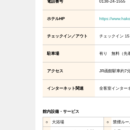
電話番号
0138-24-1555
ホテルHP
https://www.hak
チェックイン／アウト
チェックイン 15
駐車場
有り 無料（先
アクセス
JR函館駅車約7
インターネット関連
全客室インター
館内設備・サービス
○
大浴場
○
禁煙ルー