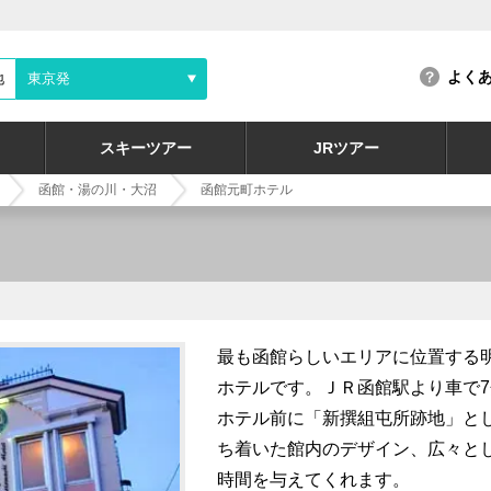
よく
地
東京発
スキーツアー
JRツアー
函館・湯の川・大沼
函館元町ホテル
最も函館らしいエリアに位置する
ホテルです。ＪＲ函館駅より車で7
ホテル前に「新撰組屯所跡地」と
ち着いた館内のデザイン、広々と
時間を与えてくれます。