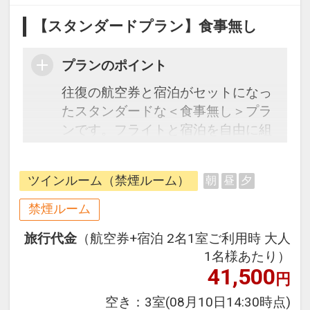
【スタンダードプラン】食事無し
プランのポイント
往復の航空券と宿泊がセットになっ
たスタンダードな＜食事無し＞プラ
ンです。フライトと宿泊を自由に組
み合わせできるダイナミックパッケ
ージだから、一都市滞在はもちろん
ツインルーム（禁煙ルーム）
朝
昼
夕
周遊旅行にも最適！
旅行期間中の1泊だけの宿泊や延
禁煙ルーム
泊・飛び泊なども自由自在です。
旅行代金
（航空券+宿泊 2名1室ご利用時 大人
フライトは、安心のJAL（または
1名様あたり）
JALグループ）確約！フライトマイ
41,500
円
ル50%貯まります。
オプションでレンタカーや現地交
空き：
3室
(08月10日14:30時点)