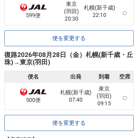
東京
札幌(新千歳)
(羽田)
22:10
599便
20:30
便を変更する
復路
2026年08月28日（金）
札幌(新千歳・丘
珠)
→
東京(羽田)
便名
出発
到着
空席
東京
札幌(新千歳)
(羽田)
07:40
500便
09:15
便を変更する