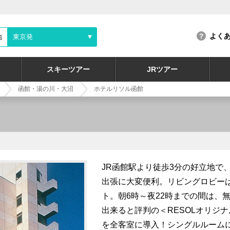
よく
地
東京発
スキーツアー
JRツアー
函館・湯の川・大沼
ホテルリソル函館
JR函館駅より徒歩3分の好立地で
出張に大変便利。リビングロビー
ト。朝6時～夜22時までの間は、
出来ると評判の＜RESOLオリジ
を全客室に導入！シングルルーム