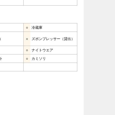
○
冷蔵庫
）
○
ズボンプレッサー（貸出）
○
ナイトウエア
ト
○
カミソリ