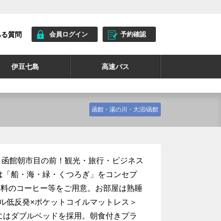
ある質問
会員ログイン
予約確認
伊豆七島
高速バス
函館・湯の川・大沼/函館
、函館朝市目の前！観光・旅行・ビジネス
は「船・海・緑・くつろぎ」をコンセプ
無料のコーヒー等をご用意。お部屋は熟睡
ナル低反発×ポケットコイルマットレス＞
にはダブルベッドを採用。朝食付きプラ