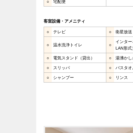
○
宅配便
客室設備・アメニティ
○
テレビ
○
衛星放送
インター
○
温水洗浄トイレ
○
LAN形式
○
電気スタンド（貸出）
○
湯沸かし
○
スリッパ
○
バスタオ
○
シャンプー
○
リンス