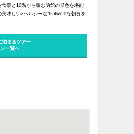
食事と10階から望む函館の景色を堪能
しい×ヘルシーな“Eatwell”な朝食を
に泊まるツアー
ラン一覧へ