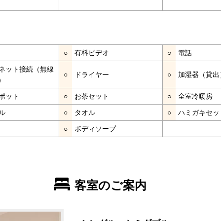
○
有料ビデオ
○
電話
ネット接続（無線
○
ドライヤー
○
加湿器（貸出
）
ポット
○
お茶セット
○
全室冷暖房
ル
○
タオル
○
ハミガキセッ
○
ボディソープ
客室のご案内