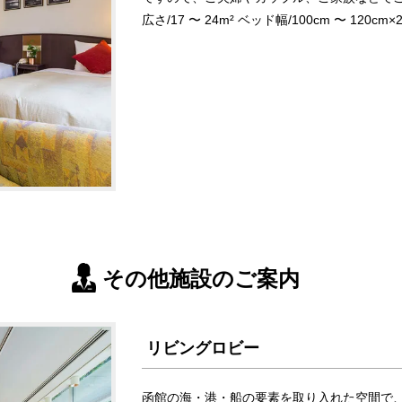
広さ/17 〜 24m² ベッド幅/100cm 〜 120cm×
その他施設のご案内
リビングロビー
函館の海・港・船の要素を取り入れた空間で