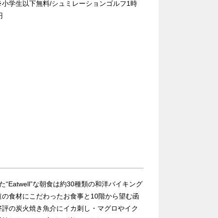
※小学生以下無料/シュミレーションゴルフ1時
円
Eatwell”な朝食は約30種類の和洋バイキング
の食材にこだわったお食事と10階から望む函
好評の炭火焼き魚介にイカ刺し・マグロやイク