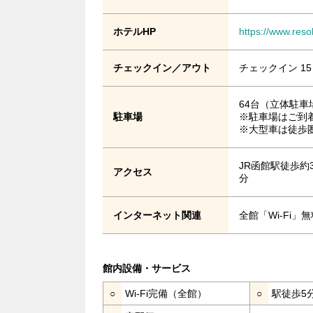
ホテルHP
https://www.reso
チェックイン／アウト
チェックイン 15
64台（立体駐車場
駐車場
※駐車場はご到
※大型車は徒歩
JR函館駅徒歩約
アクセス
分
インターネット関連
全館「Wi-Fi
館内設備・サービス
○
Wi-Fi完備（全館）
○
駅徒歩5