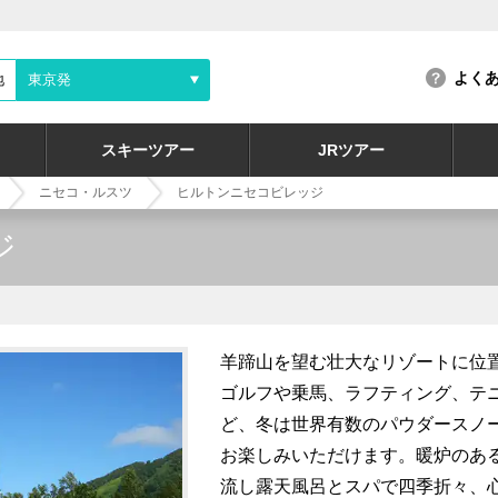
よく
地
東京発
スキーツアー
JRツアー
ニセコ・ルスツ
ヒルトンニセコビレッジ
ジ
羊蹄山を望む壮大なリゾートに位
ゴルフや乗馬、ラフティング、テ
ど、冬は世界有数のパウダースノ
お楽しみいただけます。暖炉のあ
流し露天風呂とスパで四季折々、