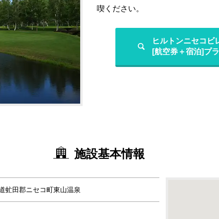
喫ください。
ヒルトンニセコビ
[航空券＋宿泊]プ
施設基本情報
2北海道虻田郡ニセコ町東山温泉