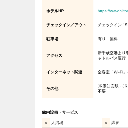
ホテルHP
https://www.hilto
チェックイン／アウト
チェックイン 15
駐車場
有り 無料
新千歳空港より
アクセス
ャトルバス運行（
インターネット関連
全客室「Wi-F
JR倶知安駅・J
その他
不要
館内設備・サービス
○
大浴場
○
温泉