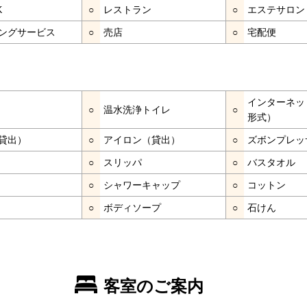
K
○
レストラン
○
エステサロン
ングサービス
○
売店
○
宅配便
インターネッ
○
温水洗浄トイレ
○
形式）
貸出）
○
アイロン（貸出）
○
ズボンプレッ
○
スリッパ
○
バスタオル
○
シャワーキャップ
○
コットン
○
ボディソープ
○
石けん
客室のご案内