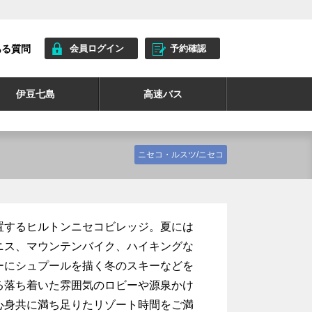
ある質問
会員ログイン
予約確認
伊豆七島
高速バス
ニセコ・ルスツ/ニセコ
置するヒルトンニセコビレッジ。夏には
ニス、マウンテンバイク、ハイキングな
ーにシュプールを描く冬のスキーなどを
る落ち着いた雰囲気のロビーや源泉かけ
心身共に満ち足りたリゾート時間をご満