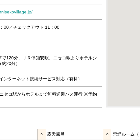
nnisekovillage.jp/
：00／チェックアウト 11：00
車で120分、ＪＲ倶知安駅、ニセコ駅よりホテルシ
約20分）
i」インターネット接続サービス対応（有料）
Rニセコ駅からホテルまで無料送迎バス運行 ※予約
○
露天風呂
○
禁煙ルーム（