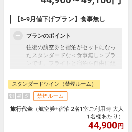
【6-9月値下げプラン】食事無し
プランのポイント
往復の航空券と宿泊がセットになっ
たスタンダードな＜食事無し＞プラ
ンです。フライトと宿泊を自由に組
み合わせできるダイナミックパッケ
ージだから、一都市滞在はもちろん
スタンダードツイン（禁煙ルーム）
周遊旅行にも最適！
旅行期間中の1泊だけの宿泊や延
禁煙ルーム
朝
昼
夕
泊・飛び泊なども自由自在です。
旅行代金
（航空券+宿泊 2名1室ご利用時 大人
フライトは、安心のJAL（または
1名様あたり）
JALグループ）確約！フライトマイ
44,900
円
ル50%貯まります。