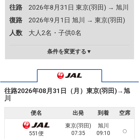
往路
2026年8月31日 東京(羽田) → 旭川
復路
2026年9月1日 旭川 → 東京(羽田)
人数
大人2名・子供0名
条件を変更する▼
往路
2026年08月31日（月）
東京(羽田)
→
旭
川
便名
出発
到着
空席
東京(羽田)
旭川
07:35
09:10
551便