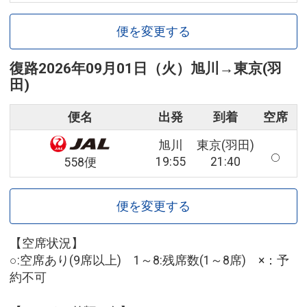
便を変更する
復路
2026年09月01日（火）
旭川
→
東京(羽
田)
便名
出発
到着
空席
旭川
東京(羽田)
19:55
21:40
558便
便を変更する
【空席状況】
○:空席あり(9席以上) 1～8:残席数(1～8席) ×：予
約不可