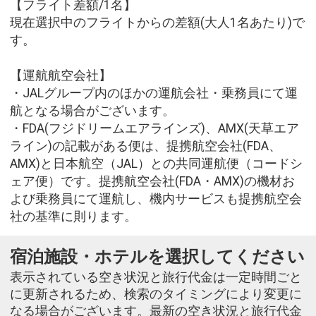
【フライト差額/1名】
現在選択中のフライトからの差額(大人1名あたり)で
す。
【運航航空会社】
・JALグループ内のほかの運航会社・乗務員にて運
航となる場合がございます。
・FDA(フジドリームエアラインズ)、AMX(天草エア
ライン)の記載がある便は、提携航空会社(FDA、
AMX)と日本航空（JAL）との共同運航便（コードシ
ェア便）です。提携航空会社(FDA・AMX)の機材お
よび乗務員にて運航し、機内サービスも提携航空会
社の基準に則ります。
宿泊施設・ホテルを選択してください
表示されている空き状況と旅行代金は一定時間ごと
に更新されるため、検索のタイミングにより変更に
なる場合がございます。最新の空き状況と旅行代金