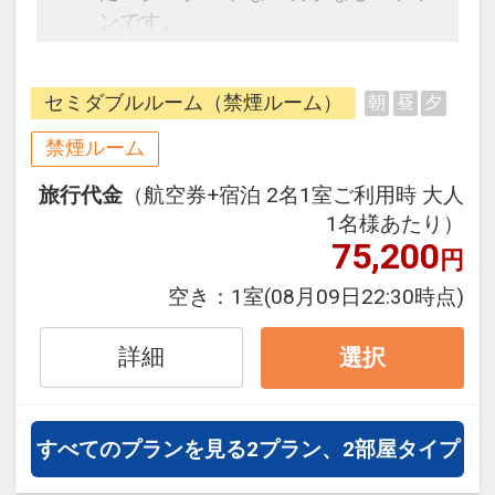
ンです。
フライトと宿泊を自由に組み合わせ
できるダイナミックパッケージだか
セミダブルルーム（禁煙ルーム）
朝
昼
夕
ら、一都市滞在はもちろん周遊旅行
にも最適！
禁煙ルーム
旅行期間中の1泊だけの宿泊や延
旅行代金
（航空券+宿泊 2名1室ご利用時 大人
泊・飛び泊なども自由自在です。
1名様あたり）
フライトは、安心のJAL（または
75,200
円
JALグループ）確約！フライトマイ
ル50%貯まります。
空き：
1室
(08月09日22:30時点)
オプションでレンタカーや現地交
通・体験プランなどの追加（同時予
詳細
選択
約）が可能なプランもございます。
すべてのプランを見る
2プラン、2部屋タイプ