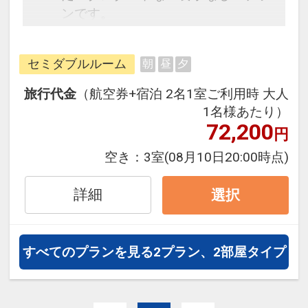
ンです。
フライトと宿泊を自由に組み合わせ
できるダイナミックパッケージだか
セミダブルルーム
朝
昼
夕
ら、一都市滞在はもちろん周遊旅行
にも最適！
旅行代金
（航空券+宿泊 2名1室ご利用時 大人
旅行期間中の1泊だけの宿泊や延
1名様あたり）
泊・飛び泊なども自由自在です。
72,200
円
フライトは、安心のJAL（または
空き：
3室
(08月10日20:00時点)
JALグループ）確約！フライトマイ
ル50%貯まります。
詳細
選択
オプションでレンタカーや現地交
通・体験プランなどの追加（同時予
約）が可能なプランもございます。
すべてのプランを見る
2プラン、2部屋タイプ