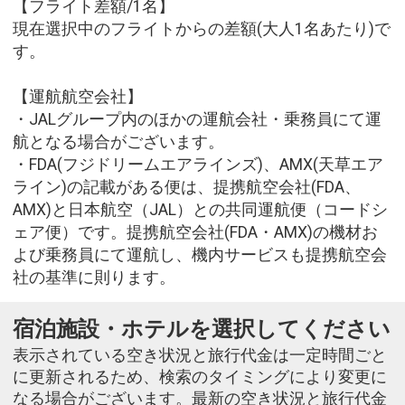
【フライト差額/1名】
現在選択中のフライトからの差額(大人1名あたり)で
す。
【運航航空会社】
・JALグループ内のほかの運航会社・乗務員にて運
航となる場合がございます。
・FDA(フジドリームエアラインズ)、AMX(天草エア
ライン)の記載がある便は、提携航空会社(FDA、
AMX)と日本航空（JAL）との共同運航便（コードシ
ェア便）です。提携航空会社(FDA・AMX)の機材お
よび乗務員にて運航し、機内サービスも提携航空会
社の基準に則ります。
宿泊施設・ホテルを選択してください
表示されている空き状況と旅行代金は一定時間ごと
に更新されるため、検索のタイミングにより変更に
なる場合がございます。最新の空き状況と旅行代金