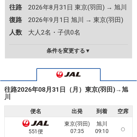
往路
2026年8月31日 東京(羽田) → 旭川
復路
2026年9月1日 旭川 → 東京(羽田)
人数
大人2名・子供0名
条件を変更する▼
往路
2026年08月31日（月）
東京(羽田)
→
旭
川
便名
出発
到着
空席
東京(羽田)
旭川
07:35
09:10
551便