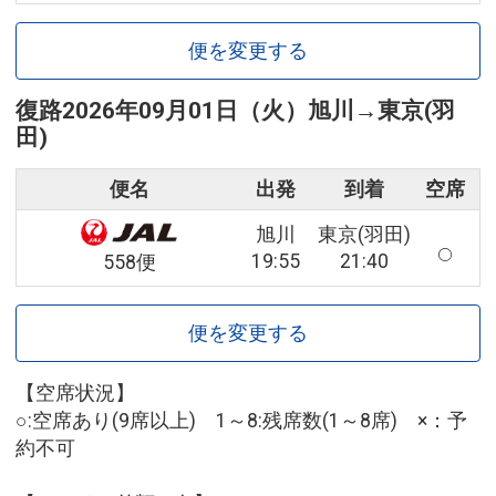
便を変更する
復路
2026年09月01日（火）
旭川
→
東京(羽
田)
便名
出発
到着
空席
旭川
東京(羽田)
19:55
21:40
558便
便を変更する
【空席状況】
○:空席あり(9席以上) 1～8:残席数(1～8席) ×：予
約不可