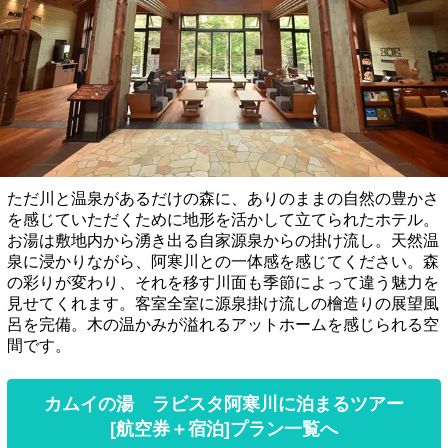
ただ川と温泉があるだけの森に、ありのままの自然の豊かさ
を感じていただくために地形を活かして立てられたホテル。
お湯は敷地内から湧き出る自家源泉からの掛け流し。天然温
泉に浸かりながら、阿寒川との一体感を感じてください。森
の彩りが変わり、それを移す川面も季節によって違う魅力を
見せてくれます。客室全室に源泉掛け流しの檜造りの展望風
呂を完備。木の温かみが溢れるアットホームを感じられる空
間です。
カムイの湯 ラビスタ阿寒川に泊まるツアー
[航空券＋宿泊]プラン一覧へ