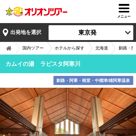
メニュー
東京発
出発地を選択
国内ツアー
ホテルから探す
北海道
釧路・阿
カムイの湯 ラビスタ阿寒川
釧路・阿寒・根室・中標津/雄阿寒温泉