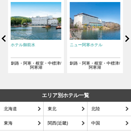
rev
Ne
ス
ホテル御前水
ニュー阿寒ホテル
/
釧路・阿寒・根室・中標津/
釧路・阿寒・根室・中標津/
阿寒湖
阿寒湖
エリア別ホテル一覧
北海道
東北
北陸
東海
関西(近畿)
中国