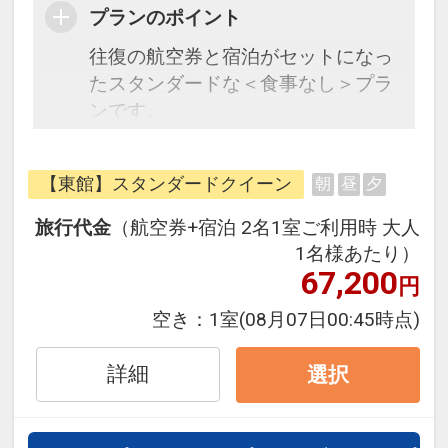
プランのポイント
往復の航空券と宿泊がセットになっ
たスタンダードな＜食事なし＞プラ
ンです。
フライトと宿泊を自由に組み合わせ
できるダイナミックパッケージだか
【東館】スタンダードクイーン
朝
昼
夕
ら、一都市滞在はもちろん周遊旅行
にも最適！
旅行代金
（航空券+宿泊 2名1室ご利用時 大人
旅行期間中の1泊だけの宿泊や延
1名様あたり）
泊・飛び泊なども自由自在です。
67,200
円
フライトは、安心のJAL（または
空き：
1室
(08月07日00:45時点)
JALグループ）確約！フライトマイ
ル50%貯まります。
詳細
選択
オプションでレンタカーや現地交
通・体験プランなどの追加（同時予
約）が可能なプランもございます。