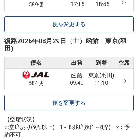
17:15
18:45
589便
便を変更する
復路
2026年08月29日（土）
函館
→
東京(羽
田)
便名
出発
到着
空席
函館
東京(羽田)
09:40
11:10
584便
便を変更する
【空席状況】
○:空席あり(9席以上) 1～8:残席数(1～8席) ×：予
約不可