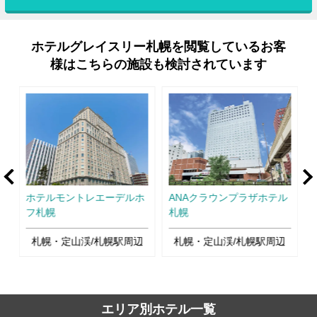
ホテルグレイスリー札幌を閲覧しているお客
様はこちらの施設も検討されています
rev
Ne
ホテルモントレエーデルホ
ANAクラウンプラザホテル
フ札幌
札幌
辺
札幌・定山渓/札幌駅周辺
札幌・定山渓/札幌駅周辺
エリア別ホテル一覧