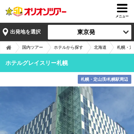
メニュー
東京発
出発地を選択
国内ツアー
ホテルから探す
北海道
札幌・定
ホテルグレイスリー札幌
札幌・定山渓/札幌駅周辺