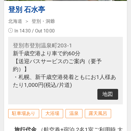
登別 石水亭
北海道
登別・洞爺
In 14:30 / Out 10:00
登別市登別温泉町203-1
新千歳空港より車で約60分
【送迎バスサービスのご案内（要予
約）】
・札幌、新千歳空港発着ともにお1人様あ
たり1,000円(税込/片道)
地図
駐車場あり
大浴場
温泉
露天風呂
旅行代金
（航空券+宿泊 2名1室ご利用時 大