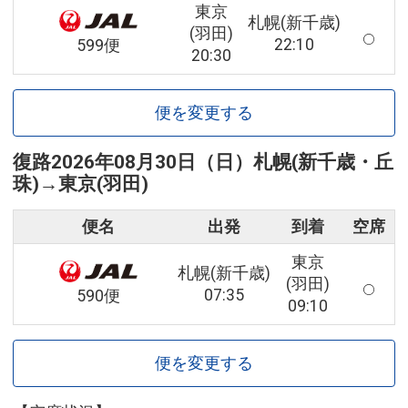
東京
札幌(新千歳)
(羽田)
22:10
599便
20:30
便を変更する
復路
2026年08月30日（日）
札幌(新千歳・丘
珠)
→
東京(羽田)
便名
出発
到着
空席
東京
札幌(新千歳)
(羽田)
07:35
590便
09:10
便を変更する