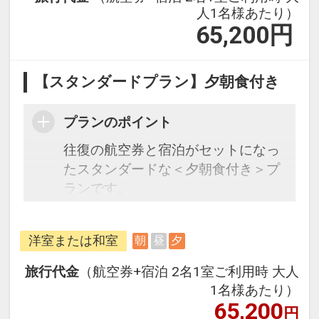
人1名様あたり）
65,200
円
【スタンダードプラン】夕朝食付き
プランのポイント
往復の航空券と宿泊がセットになっ
たスタンダードな＜夕朝食付き＞プ
ランです。
フライトと宿泊を自由に組み合わせ
できるダイナミックパッケージだか
洋室または和室
朝
昼
夕
ら、一都市滞在はもちろん周遊旅行
にも最適！
旅行代金
（航空券+宿泊 2名1室ご利用時 大人
旅行期間中の1泊だけの宿泊や延
1名様あたり）
泊・飛び泊なども自由自在です。
65,200
円