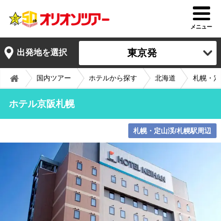
メニュー
東京発
出発地を選択
国内ツアー
ホテルから探す
北海道
札幌・定
ホテル京阪札幌
札幌・定山渓/札幌駅周辺