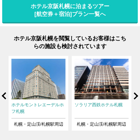
ホテル京阪札幌に泊まるツアー
[航空券＋宿泊]プラン一覧へ
ホテル京阪札幌を閲覧しているお客様はこち
らの施設も検討されています
rev
Ne
札
ホテルモントレエーデルホ
ソラリア西鉄ホテル札幌
フ札幌
札幌・定山渓/札幌駅周辺
札幌・定山渓/札幌駅周辺