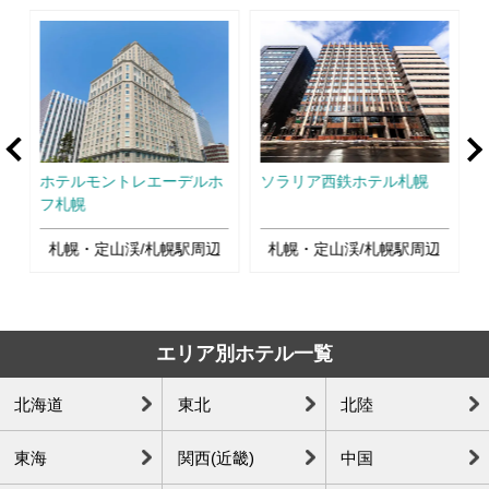
rev
Ne
ホテルモントレエーデルホ
ソラリア西鉄ホテル札幌
フ札幌
辺
札幌・定山渓/札幌駅周辺
札幌・定山渓/札幌駅周辺
エリア別ホテル一覧
北海道
東北
北陸
東海
関西(近畿)
中国