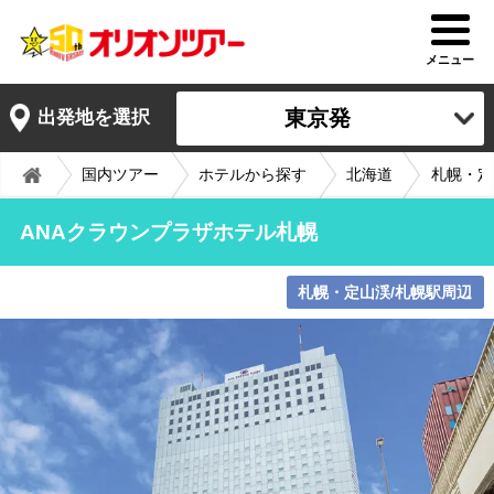
メニュー
東京発
出発地を選択
国内ツアー
ホテルから探す
北海道
札幌・定
ANAクラウンプラザホテル札幌
札幌・定山渓/札幌駅周辺