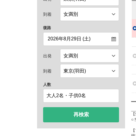
到着
復路
出発
到着
人数
再検索
【
○
【
現