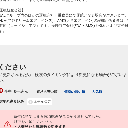
運航航空会社】
JALグループ内のほかの運航会社・乗務員にて運航となる場合がございます
FDA(フジドリームエアラインズ)、AMX(天草エアライン)の記載がある便は、提
航便（コードシェア便）です。提携航空会社(FDA・AMX)の機材および乗
す。
ください
に更新されるため、検索のタイミングにより変更になる場合がございま
い。
0
件中
0件表示
価格の安い順
価格の高い順
人気順
現在の絞り込み
ホテル指定
条件に当てはまる宿泊施設が見つかりませんでした。
以下をお試しください。
・人数当たり部屋数を変更する