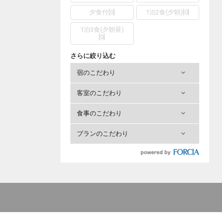
夕食付
[
0
]
1泊2食(夕朝)
[
0
]
1泊3食(夕朝昼)
[
0
]
さらに絞り込む
宿のこだわり
客室のこだわり
食事のこだわり
プランのこだわり