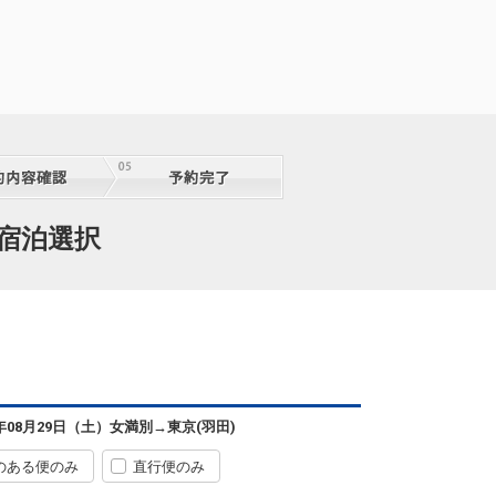
通宿泊選択
6年08月29日（土）
女満別
→
東京(羽田)
のある便のみ
直行便のみ