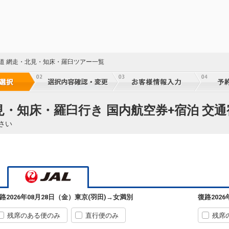
海道 網走・北見・知床・羅臼ツアー一覧
見・知床・羅臼行き 国内航空券+宿泊 交
さい
路
2026年08月28日（金）
東京(羽田)
→
女満別
復路
202
残席のある便のみ
直行便のみ
残席