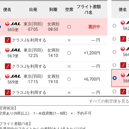
フライト差額
便名
出発
到着
空席
便名
/1名
東京(羽田)
女満別
選択中
56
07:05
08:50
565便
クラスJを利用する
― 円
東京(羽田)
女満別
+1,200円
56
12:25
14:10
567便
クラスJを利用する
― 円
東京(羽田)
女満別
+6,700円
56
17:15
19:10
569便
クラスJを利用する
― 円
すべての航空便を見
空席状況】
:空席あり(9席以上) 1～8:残席数(1～8席) ×：予約不可
フライト差額/1名】
在選択中のフライトからの差額(大人1名あたり)です。