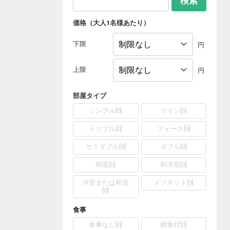
検索
価格（大人1名様あたり）
下限
円
上限
円
部屋タイプ
シングル
[
0
]
ツイン
[
0
]
トリプル
[
0
]
フォース
[
0
]
セミダブル
[
0
]
ダブル
[
0
]
和室
[
0
]
和洋室
[
0
]
洋室または和室
メゾネット
[
0
]
[
0
]
食事
食事なし
[
0
]
朝食付
[
0
]