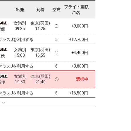
フライト差額
出発
到着
空席
/1名
女満別
東京(羽田)
+9,000円
09:35
11:25
2便
クラスJを利用する
+17,700円
5
女満別
東京(羽田)
+4,400円
15:00
16:55
4便
クラスJを利用する
+3,800円
6
女満別
東京(羽田)
選択中
19:50
21:40
6便
クラスJを利用する
+16,500円
8
る