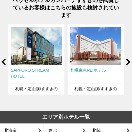
ベッセルホテルカンパーナすすきのを閲覧し
ているお客様はこちらの施設も検討されてい
ます
rev
Ne
す
SAPPORO STREAM
札幌東急REIホテル
HOTEL
札幌・定山渓/すすきの
札幌・定山渓/すすきの
エリア別ホテル一覧
北海道
東北
北陸