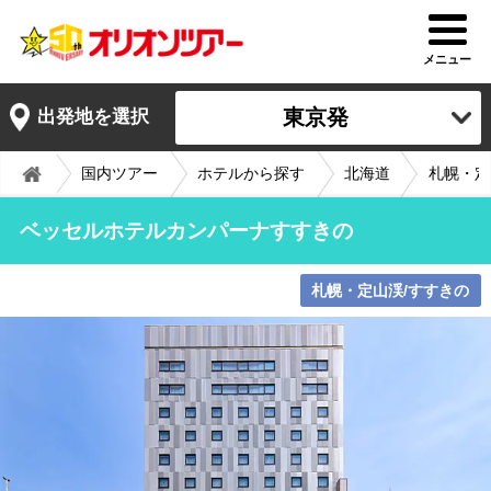
メニュー
東京発
出発地を選択
国内ツアー
ホテルから探す
北海道
札幌・定
ベッセルホテルカンパーナすすきの
札幌・定山渓/すすきの