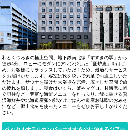
和とくつろぎの極上空間。地下鉄南北線「すすきの駅」から
徒歩4分。ロビーにモダンにアレンジした「囲炉裏」をはじ
め、お客様にリラックスしていただくため、最適なサービス
をお届けいたします。客室は靴を脱いで素足でお過ごしいた
だけます。サウナを設けた大浴場を完備、広々した空間で旅
の疲れを癒します。朝食はいくら、蟹やマグロ、甘海老に帆
立貝柱など、豊富な海鮮メニューをたっぷりご飯に乗せる贅
沢海鮮丼や北海道産卵の卵かけごはんや道産お味噌のおみそ
汁など、郷土食材を使ったメニューもぜひお召し上がりくだ
さい。
ベッセルホテルカンパーナすすきのに泊まるツアー