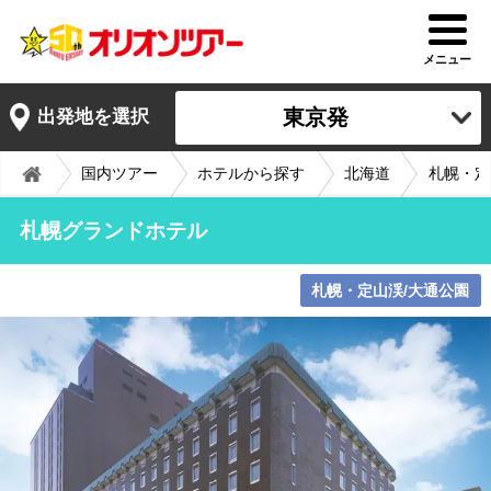
メニュー
東京発
出発地を選択
国内ツアー
ホテルから探す
北海道
札幌・定
札幌グランドホテル
札幌・定山渓/大通公園