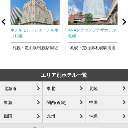
rev
Ne
札
ホテルモントレエーデルホ
ANAクラウンプラザホテル
フ札幌
札幌
札幌・定山渓/札幌駅周辺
札幌・定山渓/札幌駅周辺
エリア別ホテル一覧
北海道
東北
北陸
東海
関西(近畿)
中国
四国
九州
沖縄