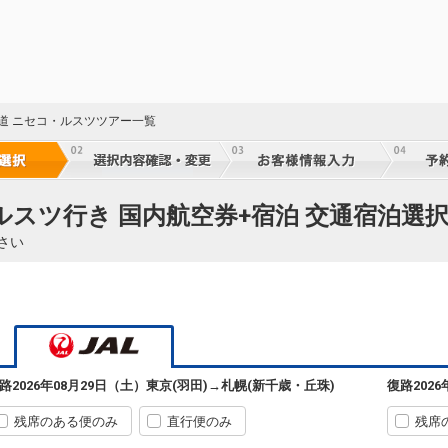
13:30
517便
15:05
クラスJを利用する
+17,000円
札幌
東京(羽田)
(新千歳)
+1,100円
14:25
519便
16:00
海道 ニセコ・ルスツツアー一覧
クラスJを利用する
+15,800円
札幌
東京(羽田)
(新千歳)
+5,200円
15:25
521便
17:00
ルスツ行き 国内航空券+宿泊 交通宿泊選
クラスJを利用する
+7,800円
さい
札幌
東京(羽田)
(新千歳)
+1,100円
16:35
523便
18:15
クラスJを利用する
+7,800円
札幌
東京(羽田)
(新千歳)
+1,100円
17:30
525便
19:15
路
2026年08月29日（土）
東京(羽田)
→
札幌(新千歳・丘珠)
復路
202
クラスJを利用する
+3,700円
残席のある便のみ
直行便のみ
残席
札幌
東京(羽田)
(新千歳)
+1,100円