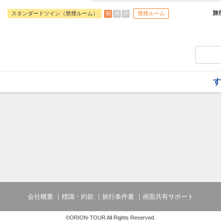
旅行期間中の1泊だけの宿泊や延泊・飛び
フライトは、安心のJAL（またはJALグ
旅
朝
昼
夕
スタンダードツイン（禁煙ルーム）
禁煙ルーム
オプションでレンタカーや現地交通・体験
います。
す
会社概要
標識・約款
旅行条件書
画面共有サポート
©ORION-TOUR All Rights Reserved.