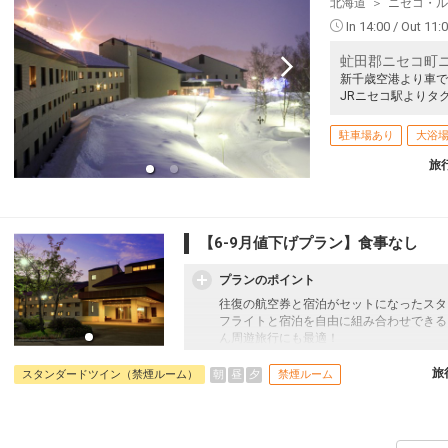
北海道
ニセコ・ル
51
In 14:00 / Out 11:
虻田郡ニセコ町ニセ
新千歳空港より車で
JRニセコ駅よりタ
51
駐車場あり
大浴
旅
52
【6-9月値下げプラン】食事なし
プランのポイント
52
往復の航空券と宿泊がセットになったスタ
フライトと宿泊を自由に組み合わせできる
ん周遊旅行にも最適！
旅行期間中の1泊だけの宿泊や延泊・飛び
フライトは、安心のJAL（またはJALグ
旅
朝
昼
夕
スタンダードツイン（禁煙ルーム）
禁煙ルーム
オプションでレンタカーや現地交通・体験
52
います。