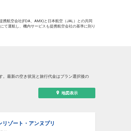
(新千歳)
2
+12,200円
12:35
6便
11:00
。
クラスJを利用する
+41,500円
2
携航空会社(FDA、AMX)と日本航空（JAL）との共同
札幌
務員にて運航し、機内サービスも提携航空会社の基準に則り
東京(羽田)
(新千歳)
2
+14,500円
13:05
8便
11:25
クラスJを利用する
+14,700円
2
札幌
東京(羽田)
(新千歳)
8
+22,400円
14:30
0便
12:50
クラスJを利用する
+30,200円
す。最新の空き状況と旅行代金はプラン選択後の
札幌
東京(羽田)
(新千歳)
8
+23,600円
15:40
2便
14:05
地図表示
クラスJを利用する
+42,600円
札幌
東京(羽田)
(新千歳)
+40,000円
16:55
4便
15:15
ンリゾート・アンヌプリ
クラスJを利用する
+16,800円
2
札幌