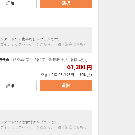
札幌
詳細
選択
東京(羽田)
(新千歳)
5
+27,600円
21:55
6便
20:15
クラスJを利用する
+41,500円
札幌
東京(羽田)
(新千歳)
3
+26,500円
22:55
8便
ンダードな＜食事なし＞プランです。
21:10
ダイナミックパッケージだから、一都市滞在はもちろ
クラスJを利用する
― 円
泊なども自由自在です。
札幌
東京(羽田)
ループ）確約！フライトマイル50%貯まります。
行代金
（航空券+宿泊 2名1室ご利用時 大人1名様あたり）
(新千歳)
― 円
23:05
0便
プランなどの追加（同時予約）が可能なプランもござ
61,300
円
21:20
空き：
5室
(08月08日11:30時点)
クラスJを利用する
― 円
詳細
選択
ンダードな＜朝食付き＞プランです。
ダイナミックパッケージだから、一都市滞在はもちろ