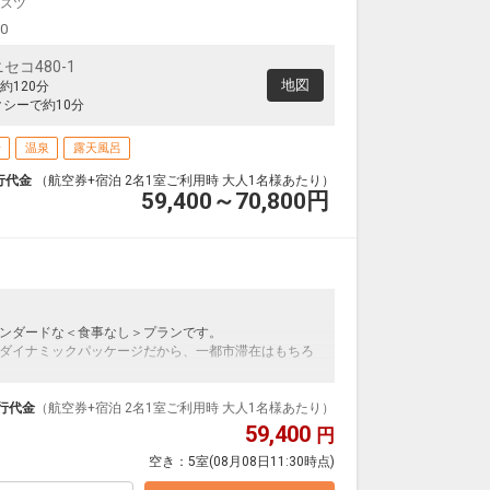
スツ
東京(羽田)
(新千歳)
+40,000円
17:40
6便
00
16:00
コ480-1
クラスJを利用する
+44,200円
地図
約120分
札幌
クシーで約10分
東京(羽田)
(新千歳)
+40,000円
18:45
8便
17:00
場
温泉
露天風呂
クラスJを利用する
+44,200円
4
行代金
（航空券+宿泊 2名1室ご利用時 大人1名様あたり）
札幌
59,400～70,800
円
東京(羽田)
(新千歳)
+40,000円
18:55
0便
17:15
クラスJを利用する
― 円
札幌
東京(羽田)
(新千歳)
+38,500円
19:40
2便
ンダードな＜食事なし＞プランです。
17:55
ダイナミックパッケージだから、一都市滞在はもちろ
クラスJを利用する
+42,600円
2
泊なども自由自在です。
札幌
東京(羽田)
ループ）確約！フライトマイル50%貯まります。
行代金
（航空券+宿泊 2名1室ご利用時 大人1名様あたり）
(新千歳)
+38,500円
20:50
プランなどの追加（同時予約）が可能なプランもござ
4便
59,400
円
19:10
空き：
5室
(08月08日11:30時点)
クラスJを利用する
― 円