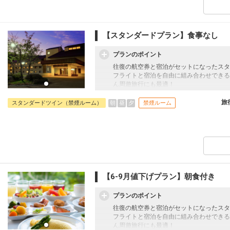
52
【スタンダードプラン】食事なし
プランのポイント
52
往復の航空券と宿泊がセットになったスタ
フライトと宿泊を自由に組み合わせできる
ん周遊旅行にも最適！
旅行期間中の1泊だけの宿泊や延泊・飛び
フライトは、安心のJAL（またはJALグ
旅
朝
昼
夕
スタンダードツイン（禁煙ルーム）
禁煙ルーム
53
オプションでレンタカーや現地交通・体験
います。
【6-9月値下げプラン】朝食付き
プランのポイント
往復の航空券と宿泊がセットになったスタ
フライトと宿泊を自由に組み合わせできる
ん周遊旅行にも最適！