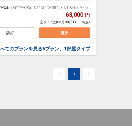
泊なども自由自在です。
ループ）確約！フライトマイル50%貯まります。
行代金
（航空券+宿泊 2名1室ご利用時 大人1名様あたり）
プランなどの追加（同時予約）が可能なプランもござ
63,000
円
空き：
5室
(08月08日11:30時点)
詳細
選択
べてのプランを見る
6プラン、1部屋タイプ
1