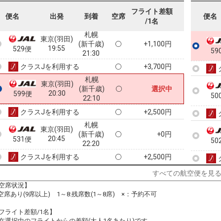
18:40
527便
20:15
フライト差額
便名
出発
到着
空席
便名
/1名
クラスJを利用する
+3,700円
札幌
東京(羽田)
(新千歳)
+1,100円
19:55
529便
59
21:30
クラスJを利用する
+3,700円
札幌
東京(羽田)
(新千歳)
選択中
20:30
599便
50
22:10
クラスJを利用する
+2,500円
札幌
東京(羽田)
(新千歳)
+0円
20:45
531便
50
22:20
クラスJを利用する
+2,500円
すべての航空便を見
空席状況】
50
:空席あり(9席以上) 1～8:残席数(1～8席) ×：予約不可
フライト差額/1名】
在選択中のフライトからの差額(大人1名あたり)です。