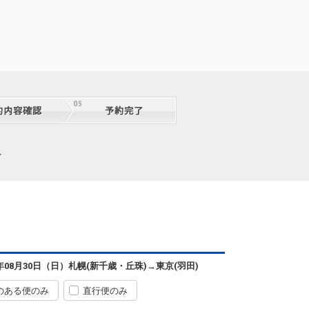
択
6年08月30日（日）
札幌(新千歳・丘珠)
→
東京(羽田)
のある便のみ
直行便のみ