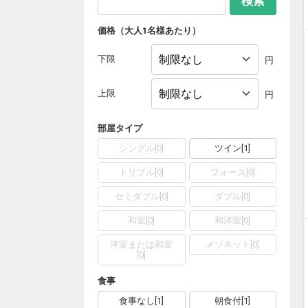
検索
価格（大人1名様あたり）
下限
円
上限
円
部屋タイプ
シングル
[
0
]
ツイン
[
1
]
トリプル
[
0
]
フォース
[
0
]
セミダブル
[
0
]
ダブル
[
0
]
和室
[
0
]
和洋室
[
0
]
洋室または和室
メゾネット
[
0
]
[
0
]
食事
食事なし
[
1
]
朝食付
[
1
]