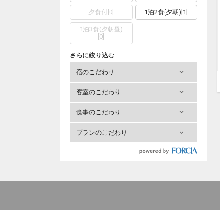
夕食付
[
0
]
1泊2食(夕朝)
[
1
]
1泊3食(夕朝昼)
[
0
]
さらに絞り込む
宿のこだわり
客室のこだわり
食事のこだわり
プランのこだわり