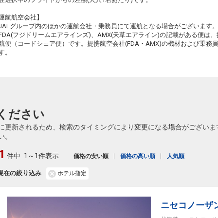
50
運航航空会社】
JALグループ内のほかの運航会社・乗務員にて運航となる場合がございます
FDA(フジドリームエアラインズ)、AMX(天草エアライン)の記載がある便は、提
航便（コードシェア便）です。提携航空会社(FDA・AMX)の機材および乗
す。
50
51
ください
に更新されるため、検索のタイミングにより変更になる場合がございま
い。
51
1
件中
1～1件表示
価格の安い順
価格の高い順
人気順
現在の絞り込み
ホテル指定
51
ニセコノーザ