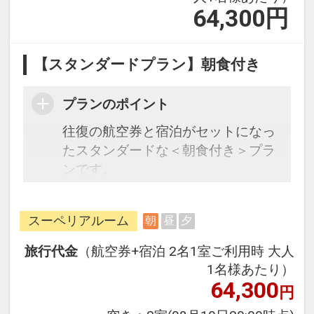
64,300
円
【スタンダードプラン】朝食付き
プランのポイント
往復の航空券と宿泊がセットになっ
たスタンダードな＜朝食付き＞プラ
ンです。
フライトと宿泊を自由に組み合わせ
できるダイナミックパッケージだか
スーペリアルーム
朝
昼
夕
ら、一都市滞在はもちろん周遊旅行
にも最適！
旅行代金
（航空券+宿泊 2名1室ご利用時 大人
旅行期間中の1泊だけの宿泊や延
1名様あたり）
泊・飛び泊なども自由自在です。
64,300
円
フライトは、安心のJAL（または