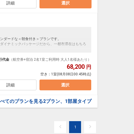
札幌
詳細
選択
東京(羽田)
(新千歳)
6
+27,600円
21:55
6便
20:15
クラスJを利用する
+41,500円
札幌
東京(羽田)
(新千歳)
4
+26,500円
22:55
8便
ンダードな＜朝食付き＞プランです。
21:10
ダイナミックパッケージだから、一都市滞在はもちろ
クラスJを利用する
― 円
泊なども自由自在です。
札幌
東京(羽田)
ループ）確約！フライトマイル50%貯まります。
行代金
（航空券+宿泊 2名1室ご利用時 大人1名様あたり）
(新千歳)
― 円
23:05
0便
プランなどの追加（同時予約）が可能なプランもござ
68,200
円
21:20
空き：
1室
(08月08日00:45時点)
クラスJを利用する
― 円
詳細
選択
べてのプランを見る
2プラン、1部屋タイプ
1