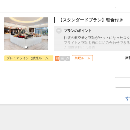
52
【スタンダードプラン】朝食付き
プランのポイント
52
往復の航空券と宿泊がセットになったスタ
フライトと宿泊を自由に組み合わせできる
ん周遊旅行にも最適！
旅行期間中の1泊だけの宿泊や延泊・飛び
フライトは、安心のJAL（またはJALグ
旅
朝
昼
夕
プレミアツイン（禁煙ルーム）
禁煙ルーム
53
オプションでレンタカーや現地交通・体験
います。
す