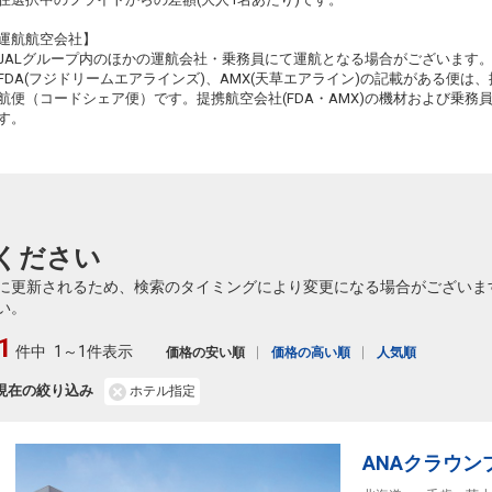
50
運航航空会社】
JALグループ内のほかの運航会社・乗務員にて運航となる場合がございます
FDA(フジドリームエアラインズ)、AMX(天草エアライン)の記載がある便は、提
航便（コードシェア便）です。提携航空会社(FDA・AMX)の機材および乗
す。
50
51
ください
に更新されるため、検索のタイミングにより変更になる場合がございま
い。
51
1
件中
1～1件表示
価格の安い順
価格の高い順
人気順
現在の絞り込み
ホテル指定
51
ANAクラウ