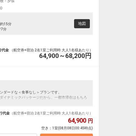
牧・夕張
東京(羽田)
(新千歳)
+40,000円
17:40
6便
00
16:00
クラスJを利用する
+44,200円
地図
約15分
札幌
で7分
東京(羽田)
(新千歳)
+40,000円
18:45
8便
17:00
クラスJを利用する
+44,200円
5
行代金
（航空券+宿泊 2名1室ご利用時 大人1名様あたり）
札幌
64,900～68,200
円
東京(羽田)
(新千歳)
+40,000円
18:55
0便
17:15
クラスJを利用する
― 円
札幌
東京(羽田)
(新千歳)
+38,500円
19:40
2便
ンダードな＜食事なし＞プランです。
17:55
ダイナミックパッケージだから、一都市滞在はもちろ
クラスJを利用する
+42,600円
3
泊なども自由自在です。
札幌
東京(羽田)
ループ）確約！フライトマイル50%貯まります。
行代金
（航空券+宿泊 2名1室ご利用時 大人1名様あたり）
(新千歳)
+38,500円
20:50
プランなどの追加（同時予約）が可能なプランもござ
4便
64,900
円
19:10
空き：
1室
(08月08日00:45時点)
クラスJを利用する
― 円