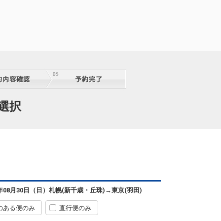
選択
6年08月30日（日）
札幌(新千歳・丘珠)
→
東京(羽田)
のある便のみ
直行便のみ