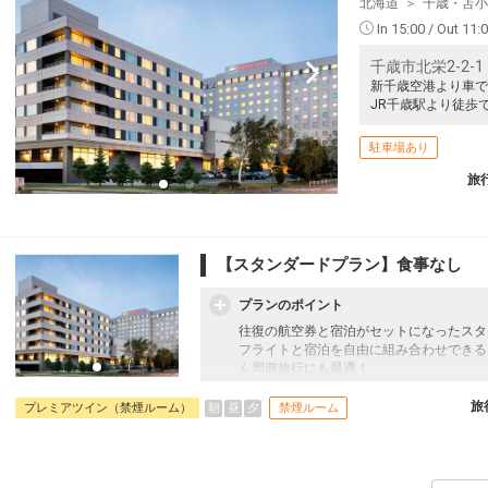
北海道
千歳・苫小
51
In 15:00 / Out 11:
千歳市北栄2-2-1
新千歳空港より車で
JR千歳駅より徒歩
51
駐車場あり
旅
52
【スタンダードプラン】食事なし
プランのポイント
52
往復の航空券と宿泊がセットになったスタ
フライトと宿泊を自由に組み合わせできる
ん周遊旅行にも最適！
旅行期間中の1泊だけの宿泊や延泊・飛び
フライトは、安心のJAL（またはJALグ
旅
朝
昼
夕
プレミアツイン（禁煙ルーム）
禁煙ルーム
オプションでレンタカーや現地交通・体験
52
います。