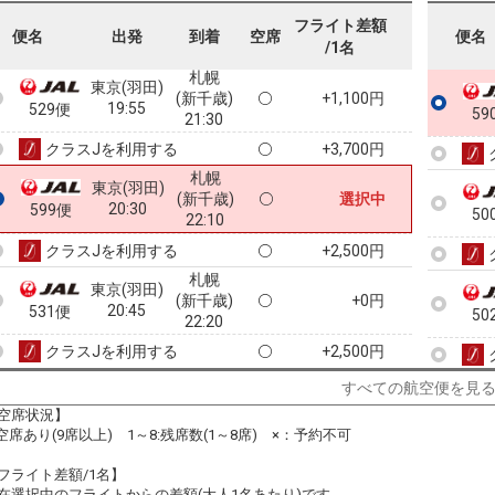
18:40
527便
20:15
フライト差額
便名
出発
到着
空席
便名
/1名
クラスJを利用する
+3,700円
札幌
東京(羽田)
(新千歳)
+1,100円
19:55
529便
59
21:30
クラスJを利用する
+3,700円
札幌
東京(羽田)
(新千歳)
選択中
20:30
599便
50
22:10
クラスJを利用する
+2,500円
札幌
東京(羽田)
(新千歳)
+0円
20:45
531便
50
22:20
クラスJを利用する
+2,500円
すべての航空便を見
空席状況】
50
:空席あり(9席以上) 1～8:残席数(1～8席) ×：予約不可
フライト差額/1名】
在選択中のフライトからの差額(大人1名あたり)です。