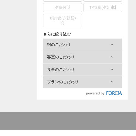
夕食付
[
0
]
1泊2食(夕朝)
[
0
]
1泊3食(夕朝昼)
[
0
]
さらに絞り込む
宿のこだわり
客室のこだわり
食事のこだわり
プランのこだわり