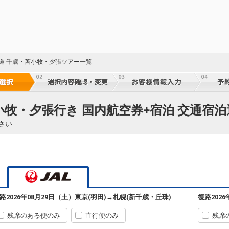
13:30
517便
15:05
クラスJを利用する
+17,000円
札幌
東京(羽田)
(新千歳)
+1,100円
14:25
519便
16:00
海道 千歳・苫小牧・夕張ツアー一覧
クラスJを利用する
+15,800円
札幌
東京(羽田)
(新千歳)
+5,200円
15:25
521便
17:00
小牧・夕張行き 国内航空券+宿泊 交通宿泊
クラスJを利用する
+7,800円
さい
札幌
東京(羽田)
(新千歳)
+1,100円
16:35
523便
18:15
クラスJを利用する
+7,800円
札幌
東京(羽田)
(新千歳)
+1,100円
17:30
525便
19:15
路
2026年08月29日（土）
東京(羽田)
→
札幌(新千歳・丘珠)
復路
202
クラスJを利用する
+3,700円
残席のある便のみ
直行便のみ
残席
札幌
東京(羽田)
(新千歳)
+1,100円