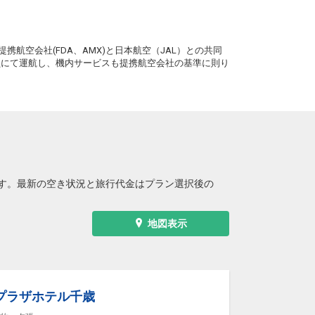
(新千歳)
2
+12,200円
12:35
6便
11:00
。
クラスJを利用する
+41,500円
2
携航空会社(FDA、AMX)と日本航空（JAL）との共同
札幌
務員にて運航し、機内サービスも提携航空会社の基準に則り
東京(羽田)
(新千歳)
2
+14,500円
13:05
8便
11:25
クラスJを利用する
+14,700円
2
札幌
東京(羽田)
(新千歳)
8
+22,400円
14:30
0便
12:50
クラスJを利用する
+30,200円
す。最新の空き状況と旅行代金はプラン選択後の
札幌
東京(羽田)
(新千歳)
8
+23,600円
15:40
2便
14:05
地図表示
クラスJを利用する
+42,600円
札幌
東京(羽田)
(新千歳)
3
+30,100円
16:55
4便
15:15
ンプラザホテル千歳
クラスJを利用する
+16,800円
2
札幌