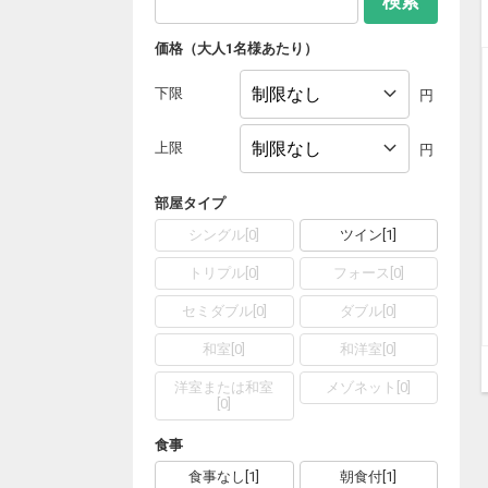
検索
価格（大人1名様あたり）
下限
円
上限
円
部屋タイプ
シングル
[
0
]
ツイン
[
1
]
トリプル
[
0
]
フォース
[
0
]
セミダブル
[
0
]
ダブル
[
0
]
和室
[
0
]
和洋室
[
0
]
洋室または和室
メゾネット
[
0
]
[
0
]
食事
食事なし
[
1
]
朝食付
[
1
]