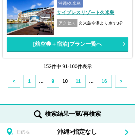
沖縄/久米島
サイプレスリゾート久米島
アクセス
久米島空港より車で3分
[航空券＋宿泊]プラン一覧へ
152件中 91-100件表示
<
1
…
9
10
11
…
16
>
検索結果一覧/再検索
沖縄
>
指定なし
目的地