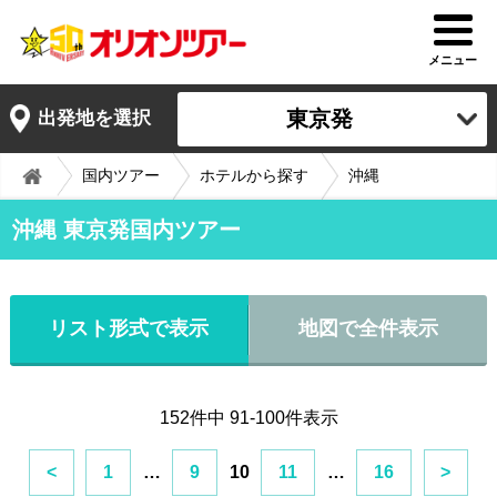
メニュー
東京発
出発地を選択
国内ツアー
ホテルから探す
沖縄
沖縄 東京発国内ツアー
リスト形式で表示
地図で全件表示
152件中 91-100件表示
<
1
…
9
10
11
…
16
>