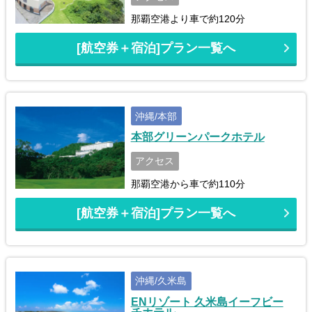
那覇空港より車で約120分
[航空券＋宿泊]プラン一覧へ
沖縄/本部
本部グリーンパークホテル
アクセス
那覇空港から車で約110分
[航空券＋宿泊]プラン一覧へ
沖縄/久米島
ENリゾート 久米島イーフビー