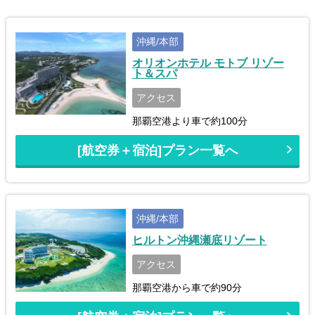
沖縄/本部
オリオンホテル モトブ リゾー
ト＆スパ
アクセス
那覇空港より車で約100分
[航空券＋宿泊]プラン一覧へ
沖縄/本部
ヒルトン沖縄瀬底リゾート
アクセス
那覇空港から車で約90分