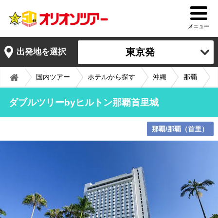
メニュー
東京発
出発地を選択
国内ツアー
ホテルから探す
沖縄
那覇
ダブルツリーbyヒルトン那覇首里城
那覇/那覇（首里）