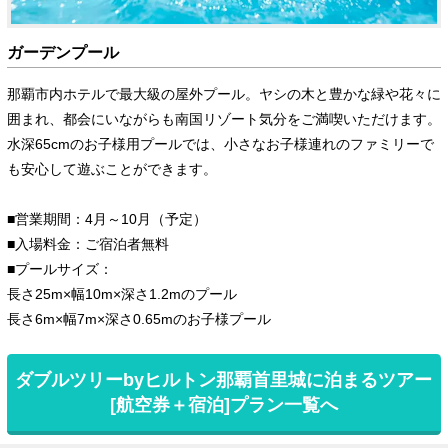
ガーデンプール
那覇市内ホテルで最大級の屋外プール。ヤシの木と豊かな緑や花々に
囲まれ、都会にいながらも南国リゾート気分をご満喫いただけます。
水深65cmのお子様用プールでは、小さなお子様連れのファミリーで
も安心して遊ぶことができます。
■営業期間：4月～10月（予定）
■入場料金：ご宿泊者無料
■プールサイズ：
長さ25m×幅10m×深さ1.2mのプール
長さ6m×幅7m×深さ0.65mのお子様プール
ダブルツリーbyヒルトン那覇首里城に泊まるツアー
[航空券＋宿泊]プラン一覧へ