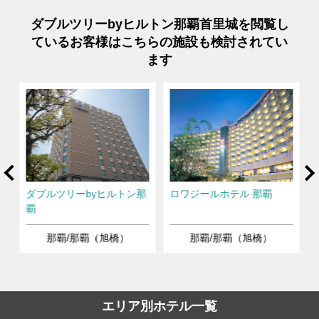
ダブルツリーbyヒルトン那覇首里城を閲覧し
ているお客様はこちらの施設も検討されてい
ます
rev
Ne
ダブルツリーbyヒルトン那
ロワジールホテル 那覇
覇
）
那覇/那覇（旭橋）
那覇/那覇（旭橋）
エリア別ホテル一覧