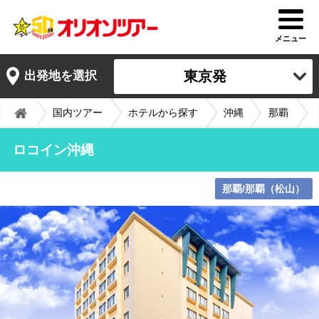
メニュー
東京発
出発地を選択
国内ツアー
ホテルから探す
沖縄
那覇
ロコイン沖縄
那覇/那覇（松山）