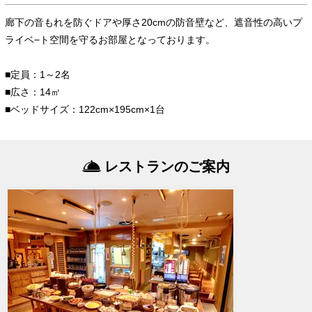
廊下の音もれを防ぐドアや厚さ20cmの防音壁など、遮音性の高いプ
ライベ−ト空間を守るお部屋となっております。
■定員：1～2名
■広さ：14㎡
■ベッドサイズ：122cm×195cm×1台
レストランのご案内