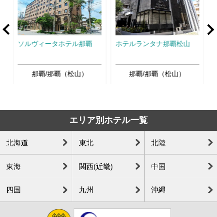
rev
Ne
ソルヴィータホテル那覇
ホテルランタナ那覇松山
那覇/那覇（松山）
那覇/那覇（松山）
エリア別ホテル一覧
北海道
東北
北陸
東海
関西(近畿)
中国
四国
九州
沖縄