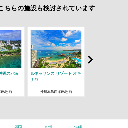
はこちらの施設も検討されています
Next
沖縄スパ＆
ルネッサンス リゾート オキ
ホテル日航アリビラ
ナワ
岸/恩納
沖縄本島西海岸/恩納
沖縄本島西海岸/
四国
九州
沖縄