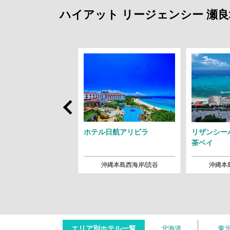
ハイアット リージェンシー 瀬
Prev
サンス リゾート オキ
ホテル日航アリビラ
リザンシー
茶ベイ
縄本島西海岸/恩納
沖縄本島西海岸/読谷
沖縄本
エリア別ホテル一覧
北海道
東