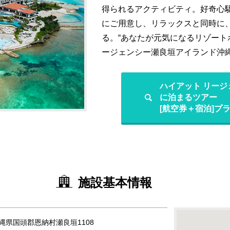
得られるアクティビティ。好奇心
にご用意し、リラックスと同時に
る。“あなたが元気になるリゾート
ージェンシー瀬良垣アイランド沖
ハイアット リージ
に泊まるツアー
[航空券＋宿泊]プ
施設基本情報
 沖縄県国頭郡恩納村瀬良垣1108