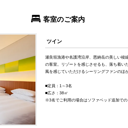
客室のご案内
ツイン
瀬良垣漁港や名護湾沿岸、恩納岳の美しい稜線
の客室。リゾートを感じさせるも、落ち着い
風を感じていただけるシーリングファンのほ
■定員：1～3名
■広さ：38㎡
※3名でご利用の場合はソファベッド追加での