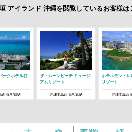
良垣 アイランド 沖縄を閲覧しているお客様
パークホテル谷
ザ・ムーンビーチ ミュージ
ホテルモントレ
アムリゾート
リゾート
島西海岸/恩納
沖縄本島西海岸/恩納
沖縄本島西海
北
北陸
東海
関西(近畿)
中国