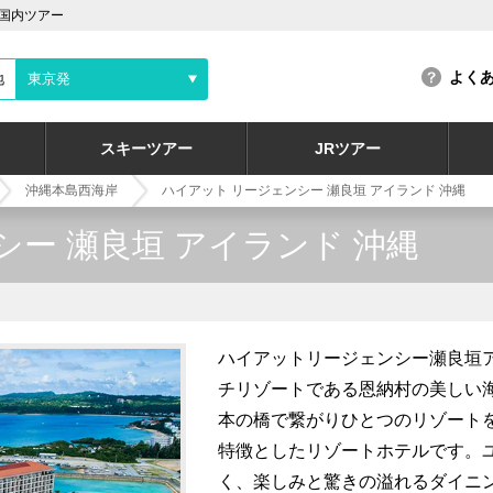
発国内ツアー
よく
地
東京発
スキーツアー
JRツアー
沖縄本島西海岸
ハイアット リージェンシー 瀬良垣 アイランド 沖縄
シー 瀬良垣 アイランド 沖縄
ハイアットリージェンシー瀬良垣
チリゾートである恩納村の美しい
本の橋で繋がりひとつのリゾート
特徴としたリゾートホテルです。
く、楽しみと驚きの溢れるダイニ