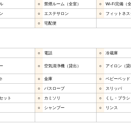
ル
○
禁煙ルーム（全室）
○
Wi-Fi完備（
ン
○
エステサロン
○
フィットネス
○
宅配便
○
電話
○
冷蔵庫
ー
○
空気清浄機（貸出）
○
アイロン（貸
ト
○
金庫
○
ベビーベッド
○
バスローブ
○
スリッパ
セット
○
カミソリ
○
くし・ブラシ
○
シャンプー
○
リンス