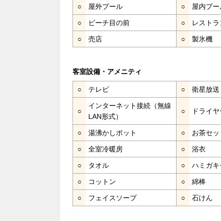
○
屋外プール
○
屋内プー
○
ビーチ目の前
○
レストラ
○
売店
○
製氷機
客室設備・アメニティ
○
テレビ
○
衛星放送
インターネット接続（無線
○
○
ドライヤ
LAN形式）
○
湯沸かしポット
○
お茶セッ
○
全室冷暖房
○
浴衣
○
タオル
○
ハミガキ
○
コットン
○
綿棒
○
フェイスソープ
○
石けん