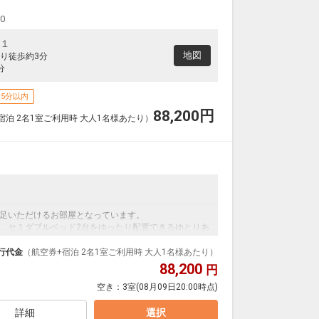
クラスJを利用する
+28,100円
00
沖縄(那覇)
東京(羽田)
6
+15,900円
8便
14:50
19:00
-１
便あり
地図
り徒歩約3分
クラスJを利用する
― 円
分
沖縄(那覇)
東京(羽田)
5分以内
6
+15,900円
8便
14:50
20:05
便あり
88,200
円
宿泊 2名1室ご利用時 大人1名様あたり）
クラスJを利用する
― 円
沖縄(那覇)
東京(羽田)
6
+15,900円
8便
14:50
20:55
便あり
クラスJを利用する
― 円
足いただけるお部屋となっています。
沖縄(那覇)
東京(羽田)
― 円
、セミダブルベッド2台をゆったり配置できるゆとりあ
15:25
18:10
4便
行代金
（航空券+宿泊 2名1室ご利用時 大人1名様あたり）
クラスJを利用する
+28,100円
ノレールで2駅4分、小禄駅より徒歩3分。大型商業施設や
88,200
円
便利なロケーション。お客様をお迎えするフロント・
沖縄(那覇)
東京(羽田)
空き：
3室
(08月09日20:00時点)
詰め、ほっと、ひと心地つく空間となっており、ソフ
― 円
15:40
18:20
2便
もりを感じさせる素材で統一し、“オキナワ和モダン”
ます。
詳細
選択