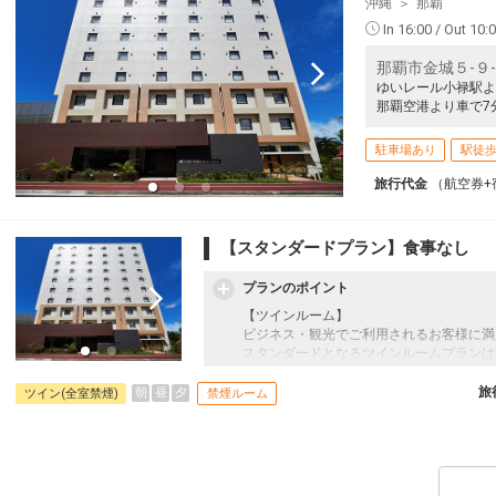
沖縄
那覇
In 16:00 / Out 10:
5
那覇市金城５-９
乗継
ゆいレール小禄駅よ
那覇空港より車で7
駐車場あり
駅徒歩
5
乗継
旅行代金
（航空券+
【スタンダードプラン】食事なし
5
乗継
プランのポイント
【ツインルーム】
ビジネス・観光でご利用されるお客様に満
スタンダードとなるツインルームプランは
91
る広さを確保しています。
旅
朝
昼
夕
ツイン(全室禁煙)
禁煙ルーム
2020年10月オープン！那覇空港よりモ
ロードサイド店が間近で、買い物や食事に
ロビーには、木目調モザイクタイルを敷き
98
ァやベンチなどのインテリア類にも木の温
をテーマに、くつろぎの空間を演出してい