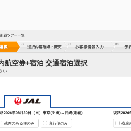
東京(羽田)
沖縄(那覇)
+6,600円
11:55
14:30
915便
クラスJを利用する
+22,600円
8
東京(羽田)
沖縄(那覇)
+4,400円
319便
 那覇ツアー一覧
12:50
17:40
乗継便あり
クラスJを利用する
+50,900円
7
東京(羽田)
沖縄(那覇)
+4,400円
321便
国内航空券+宿泊 交通宿泊選択
13:45
17:40
乗継便あり
さい
クラスJを利用する
+8,200円
5
東京(羽田)
沖縄(那覇)
4
+1,600円
5
13:55
16:25
917便
乗継
クラスJを利用する
+10,400円
2
東京(羽田)
沖縄(那覇)
路
2026年08月30日（日）
東京(羽田)
→
沖縄(那覇)
復路
202
7
+400円
5
15:10
17:40
919便
乗継
残席のある便のみ
直行便のみ
残席
クラスJを利用する
+9,300円
4