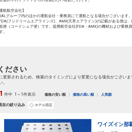
東京(羽田)
沖縄(那覇)
運航航空会社】
3
+8,800円
20:05
22:30
925便
90
JALグループ内のほかの運航会社・乗務員にて運航となる場合がございます
FDA(フジドリームエアラインズ)、AMX(天草エアライン)の記載がある便は、提
クラスJを利用する
+10,400円
6
航便（コードシェア便）です。提携航空会社(FDA・AMX)の機材および乗
す。
90
ください
90
に更新されるため、検索のタイミングにより変更になる場合がございま
い。
1
件中
1～1件表示
価格の安い順
価格の高い順
人気順
91
現在の絞り込み
ホテル指定
91
ワイズイン那