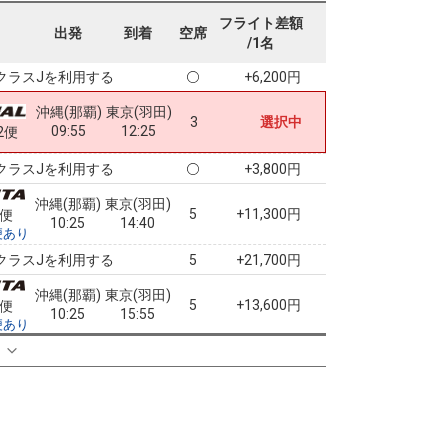
沖縄(那覇)
東京(羽田)
フライト差額
4
+15,600円
出発
到着
空席
07:20
09:50
0便
/1名
クラスJを利用する
+6,200円
沖縄(那覇)
東京(羽田)
3
選択中
09:55
12:25
2便
クラスJを利用する
+3,800円
沖縄(那覇)
東京(羽田)
5
+11,300円
2便
10:25
14:40
便あり
クラスJを利用する
+21,700円
5
沖縄(那覇)
東京(羽田)
5
+13,600円
2便
10:25
15:55
便あり
クラスJを利用する
+24,100円
る
5
沖縄(那覇)
東京(羽田)
5
+13,600円
2便
10:25
16:40
便あり
クラスJを利用する
+24,100円
5