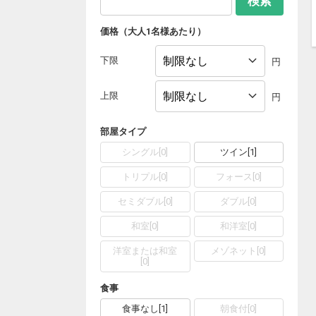
検索
価格（大人1名様あたり）
下限
円
上限
円
部屋タイプ
シングル
[
0
]
ツイン
[
1
]
トリプル
[
0
]
フォース
[
0
]
セミダブル
[
0
]
ダブル
[
0
]
和室
[
0
]
和洋室
[
0
]
洋室または和室
メゾネット
[
0
]
[
0
]
食事
食事なし
[
1
]
朝食付
[
0
]