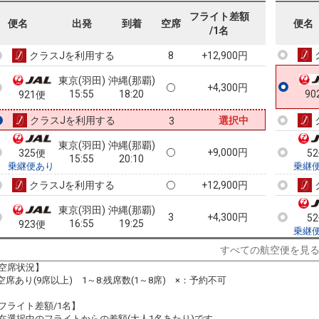
東京(羽田)
沖縄(那覇)
フライト差額
+9,000円
便名
323便
出発
到着
空席
便名
15:25
20:10
90
/1名
乗継便あり
クラスJを利用する
+12,900円
8
東京(羽田)
沖縄(那覇)
+4,300円
15:55
18:20
90
921便
クラスJを利用する
選択中
3
東京(羽田)
沖縄(那覇)
+9,000円
325便
5
15:55
20:10
乗継便あり
乗継
クラスJを利用する
+12,900円
東京(羽田)
沖縄(那覇)
3
+4,300円
5
16:55
19:25
923便
乗継
クラスJを利用する
+0円
2
すべての航空便を見
空席状況】
東京(羽田)
沖縄(那覇)
:空席あり(9席以上) 1～8:残席数(1～8席) ×：予約不可
5
+14,200円
329便
5
17:55
22:25
乗継便あり
乗継
フライト差額/1名】
クラスJを利用する
+10,500円
5
在選択中のフライトからの差額(大人1名あたり)です。