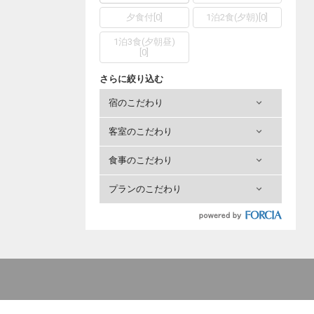
夕食付
[
0
]
1泊2食(夕朝)
[
0
]
1泊3食(夕朝昼)
[
0
]
さらに絞り込む
宿のこだわり
客室のこだわり
食事のこだわり
プランのこだわり