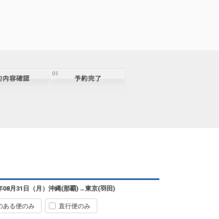
沖縄(那覇)
東京(羽田)
+13,600円
0便
07:15
11:45
便あり
クラスJを利用する
+24,100円
3
沖縄(那覇)
東京(羽田)
6年08月31日（月）
沖縄(那覇)
→
東京(羽田)
+11,300円
0便
07:15
12:50
便あり
のある便のみ
直行便のみ
クラスJを利用する
+21,700円
3