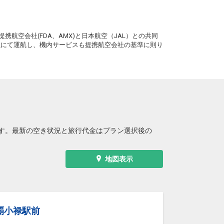
沖縄(那覇)
東京(羽田)
― 円
10:50
13:25
4便
。
携航空会社(FDA、AMX)と日本航空（JAL）との共同
クラスJを利用する
+23,800円
務員にて運航し、機内サービスも提携航空会社の基準に則り
沖縄(那覇)
東京(羽田)
3
+1,200円
11:40
14:15
6便
クラスJを利用する
+25,000円
沖縄(那覇)
東京(羽田)
― 円
12:15
14:50
8便
す。最新の空き状況と旅行代金はプラン選択後の
クラスJを利用する
+26,100円
沖縄(那覇)
東京(羽田)
3
+2,300円
地図表示
13:10
15:45
0便
クラスJを利用する
+26,100円
沖縄(那覇)
東京(羽田)
― 円
13:55
16:35
2便
覇小禄駅前