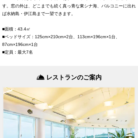
す。窓の外は、どこまでも続く真っ青な東シナ海、バルコニーに出れ
ば水納島・伊江島まで一望できます。
■面積：43.4㎡
■ベッドサイズ：125cm×210cm×2台、113cm×196cm×1台、
87cm×196cm×1台
■定員：最大7名
レストランのご案内