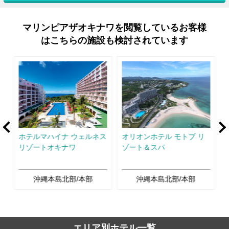
マリンピアザオキナワを閲覧しているお客様
はこちらの施設も検討されています
rev
Ne
チ
ホテルマハイナ ウェルネス
オリオンホテル モトブ リ
リゾートオキナワ
ゾート＆スパ
沖縄本島北部/本部
沖縄本島北部/本部
エリア別ホテル一覧