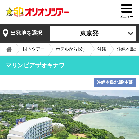
メニュー
東京発
出発地を選択
国内ツアー
ホテルから探す
沖縄
沖縄本島北
マリンピアザオキナワ
沖縄本島北部/本部