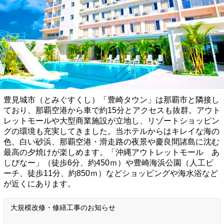
豊見城市（とみぐすくし）「豊崎タウン」は那覇市と隣接し
ており、那覇空港から車で約15分とアクセスも抜群。アウト
レットモールや大型商業施設が立地し、リゾートショッピン
グの環境も充実してきました。当ホテルからはキレイな海の
色、白い砂浜、那覇空港・滑走路の夜景や慶良間諸島に沈む
最高の夕焼けが楽しめます。「沖縄アウトレットモール あ
しびなー」（徒歩6分、約450ｍ）や豊崎海浜公園（人工ビ
ーチ、徒歩11分、約850ｍ）などショッピングや海水浴など
が近くにあります。
大規模改修・修繕工事のお知らせ