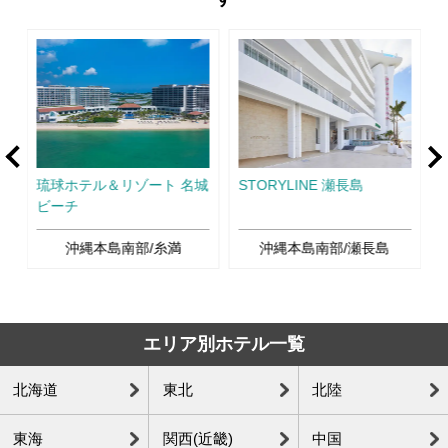
rev
Ne
琉球ホテル＆リゾート 名城
STORYLINE 瀬長島
ビーチ
沖縄本島南部/糸満
沖縄本島南部/瀬長島
エリア別ホテル一覧
北海道
東北
北陸
東海
関西(近畿)
中国