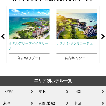
rev
Ne
ー
ホテルブリーズベイマリー
ホテルシギラミラージュ
ナ
宮古島/リゾート
宮古島/リゾート
エリア別ホテル一覧
北海道
東北
北陸
東海
関西(近畿)
中国