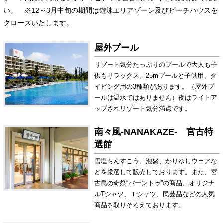
い。 ※12～3月中旬の期間は遊泳エリアゾーン及びビーチハウスを
クローズいたします。
屋外プール
リゾート気分たっぷりのプールで大人も子
供もリラックス。25mプールと子供用、ダ
イビング用の3種類があります。（屋外プ
ールは温水ではありません）夜はライトア
ップされリゾート気分満点です。
南々風-NANAKAZE- 宮古特
選館
雪塩ちんすこう、泡盛、かりゆしウェアな
どを厳選して販売しております。また、宮
古島の奇祭“パーントゥ”の商品、オリジナ
ルTシャツ、Ｔシャツ、民芸品などの人気
商品を取りそろえております。