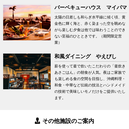
バーベキューハウス マイパマ
太陽の日差しも和らぎ水平線に傾く頃、黄
金色に輝く海と、赤く染まった空を眺めな
がら楽しむ夕食は他では味わうことのでき
ない至福のひとときです。（期間限定営
業）
和風ダイニング やえびし
薪を使って釜で炊いたこだわりの「釜炊き
あさごはん」の朝食が人気。夜はご家族で
も楽しめる食の空間を目指し、沖縄料理・
和食・中華など伝統の技法とハンドメイド
の技術で美味しいモノだけをご提供いたし
ます。
その他施設のご案内