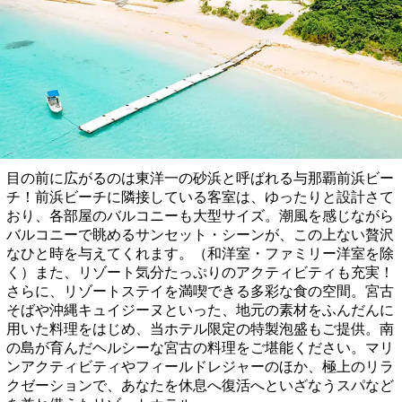
目の前に広がるのは東洋一の砂浜と呼ばれる与那覇前浜ビー
チ！前浜ビーチに隣接している客室は、ゆったりと設計さて
おり、各部屋のバルコニーも大型サイズ。潮風を感じながら
バルコニーで眺めるサンセット・シーンが、この上ない贅沢
なひと時を与えてくれます。（和洋室・ファミリー洋室を除
く）また、リゾート気分たっぷりのアクティビティも充実！
さらに、リゾートステイを満喫できる多彩な食の空間。宮古
そばや沖縄キュイジーヌといった、地元の素材をふんだんに
用いた料理をはじめ、当ホテル限定の特製泡盛もご提供。南
の島が育んだヘルシーな宮古の料理をご堪能ください。マリ
ンアクティビティやフィールドレジャーのほか、極上のリラ
クゼーションで、あなたを休息へ復活へといざなうスパなど