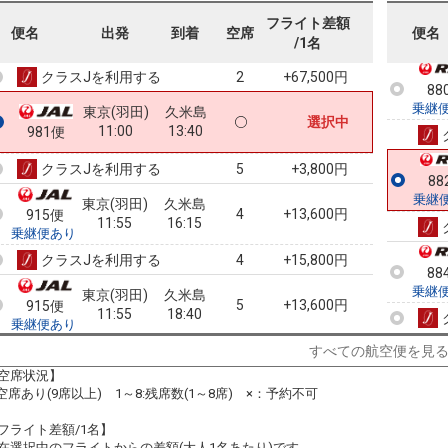
乗継
東京(羽田)
久米島
フライト差額
2
+60,700円
913便
便名
出発
到着
空席
便名
10:40
16:15
/1名
乗継便あり
クラスJを利用する
+67,500円
2
88
乗継
東京(羽田)
久米島
選択中
11:00
13:40
981便
クラスJを利用する
+3,800円
5
88
乗継
東京(羽田)
久米島
4
+13,600円
915便
11:55
16:15
乗継便あり
クラスJを利用する
+15,800円
4
88
乗継
東京(羽田)
久米島
5
+13,600円
915便
11:55
18:40
乗継便あり
クラスJを利用する
+15,800円
5
すべての航空便を見
空席状況】
東京(羽田)
久米島
:空席あり(9席以上) 1～8:残席数(1～8席) ×：予約不可
2
+13,600円
917便
13:55
17:55
乗継便あり
フライト差額/1名】
クラスJを利用する
+15,800円
2
在選択中のフライトからの差額(大人1名あたり)です。