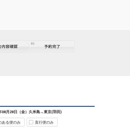
11:00
15:45
便あり
クラスJを利用する
― 円
久米島
東京(羽田)
― 円
2便
12:55
18:10
便あり
クラスJを利用する
― 円
久米島
東京(羽田)
― 円
2便
12:55
18:20
便あり
クラスJを利用する
― 円
久米島
東京(羽田)
― 円
14:20
18:20
2便
クラスJを利用する
― 円
久米島
東京(羽田)
― 円
0便
16:45
21:20
便あり
6年08月28日（金）
久米島
→
東京(羽田)
クラスJを利用する
― 円
のある便のみ
直行便のみ
久米島
東京(羽田)
6
+17,100円
0便