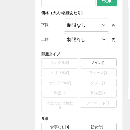
検索
価格（大人1名様あたり）
下限
円
上限
円
部屋タイプ
シングル
[
0
]
ツイン
[
1
]
トリプル
[
0
]
フォース
[
0
]
セミダブル
[
0
]
ダブル
[
0
]
和室
[
0
]
和洋室
[
0
]
洋室または和室
メゾネット
[
0
]
[
0
]
食事
食事なし
[
1
]
朝食付
[
1
]