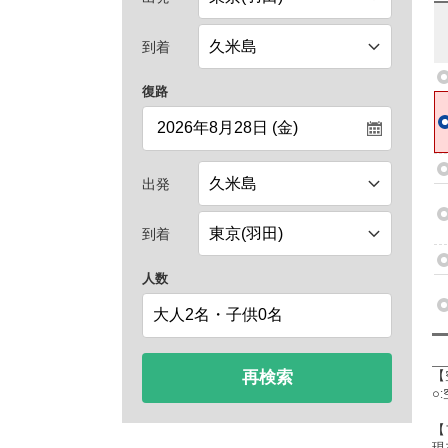
到着
復路
出発
到着
人数
再検索
【
○
【
現