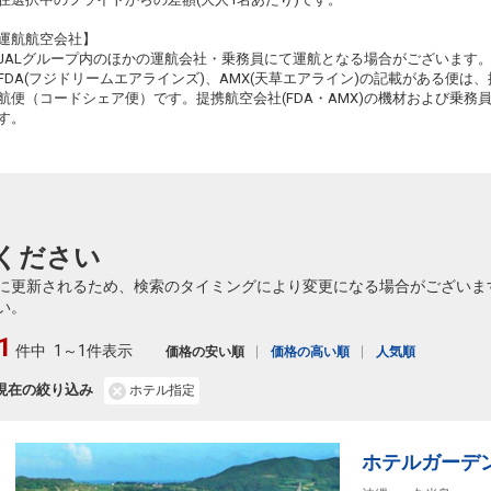
東京(羽田)
久米島
運航航空会社】
+13,600円
917便
13:55
18:40
JALグループ内のほかの運航会社・乗務員にて運航となる場合がございます
乗継便あり
FDA(フジドリームエアラインズ)、AMX(天草エアライン)の記載がある便は、提
クラスJを利用する
+15,800円
航便（コードシェア便）です。提携航空会社(FDA・AMX)の機材および乗
す。
東京(羽田)
久米島
+12,500円
919便
15:10
18:40
乗継便あり
クラスJを利用する
+14,700円
7
ください
に更新されるため、検索のタイミングにより変更になる場合がございま
い。
1
件中
1～1件表示
価格の安い順
価格の高い順
人気順
現在の絞り込み
ホテル指定
ホテルガーデ