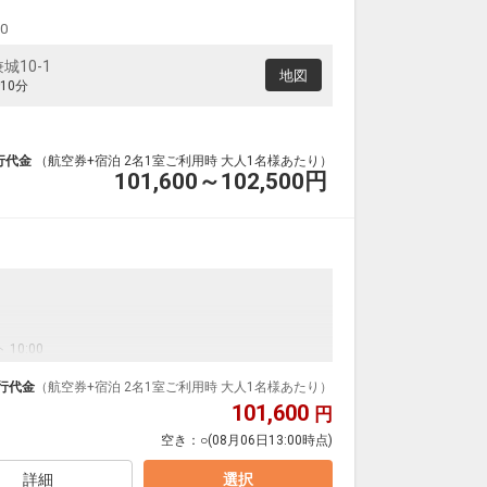
00
10-1
地図
10分
行代金
（航空券+宿泊 2名1室ご利用時 大人1名様あたり）
101,600～102,500
円
 10:00
まは事前にお電話でご連絡いただければ、23時までのチ
行代金
（航空券+宿泊 2名1室ご利用時 大人1名様あたり）
101,600
円
空き：
○
(08月06日13:00時点)
貸し出しサービスもしております。
詳細
選択