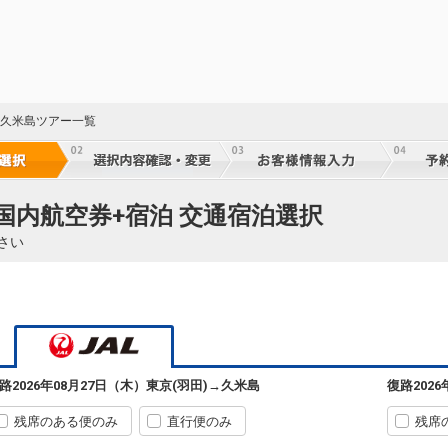
乗継
21
乗継
縄 久米島ツアー一覧
21
乗継
 国内航空券+宿泊 交通宿泊選択
さい
98
東京(羽田)
久米島
6
+35,900円
901便
06:30
10:25
乗継便あり
クラスJを利用する
+66,400円
88
乗継
東京(羽田)
久米島
路
2026年08月27日（木）
東京(羽田)
→
久米島
復路
202
2
+30,600円
909便
09:40
16:15
乗継便あり
残席のある便のみ
直行便のみ
残席
クラスJを利用する
+52,100円
4
88