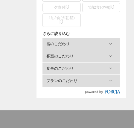
夕食付
[
0
]
1泊2食(夕朝)
[
0
]
1泊3食(夕朝昼)
[
0
]
さらに絞り込む
宿のこだわり
客室のこだわり
食事のこだわり
プランのこだわり