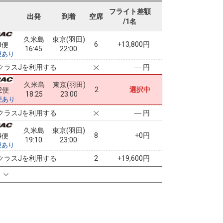
16:45
20:25
便あり
フライト差額
出発
到着
空席
/1名
クラスJを利用する
― 円
久米島
東京(羽田)
6
+13,800円
0便
16:45
22:00
便あり
クラスJを利用する
― 円
久米島
東京(羽田)
2
選択中
2便
18:25
23:00
便あり
クラスJを利用する
― 円
久米島
東京(羽田)
8
+0円
4便
19:10
23:00
便あり
クラスJを利用する
+19,600円
2
る