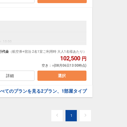
 10:00
まは事前にお電話でご連絡いただければ、23時までのチ
行代金
（航空券+宿泊 2名1室ご利用時 大人1名様あたり）
102,500
円
空き：
○
(08月06日13:00時点)
貸し出しサービスもしております。
詳細
選択
べてのプランを見る
2プラン、1部屋タイプ
1