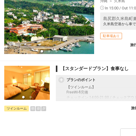
沖縄
久米島
In 15:00 / Out 11:
島尻郡久米島町兼城
久米島空港から車で
駐車場あり
旅
【スタンダードプラン】食事なし
プランのポイント
【ツインルーム】
FreeWi-fi完備
チェックイン 14:00-21:00 / チェックアウト
※チェックインが21時以降になるお客さ
ェックイン対応が可能です。
旅
朝
昼
夕
ツインルーム
全室、羽毛布団・ヘアドライヤー完備
無料のランドリーサービス、無料の自転車
売店