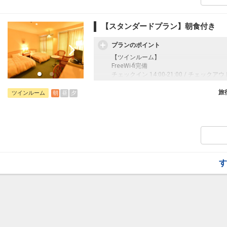
ロビーにてパソコンコーナー設置
【スタンダードプラン】朝食付き
プランのポイント
【ツインルーム】
FreeWi-fi完備
チェックイン 14:00-21:00 / チェックアウト
※チェックインが21時以降になるお客さ
ェックイン対応が可能です。
旅
朝
昼
夕
ツインルーム
全室、羽毛布団・ヘアドライヤー完備
無料のランドリーサービス、無料の自転車
売店
ロビーにてパソコンコーナー設置
す